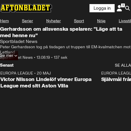
Logga in
Hem
Serier
Nyheter
Sport
Nöje
Livsstil
Gerhardsson om allsvenska spelaren: ”Läge att ta
med henne nu”
Sportbladet News
Peter Gerhardsson tog på tisdagen ut truppen till EM-kvalmatchen mot 
Lettland
Se mer
Sportbladet News
•
13.08.19
•
137 sek
Senast
SE ALLA
EUROPA LEAGUE
•
20 MAJ
1:32
EUROPA LEAG
Victor Nilsson Lindelöf vinner Europa
Självmål frå
League med sitt Aston Villa