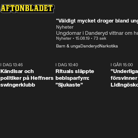
"Väldigt mycket droger bland u
Nyheter
Ungdomar i Danderyd vittnar om hur l
Nyheter
•
15.08.19
•
73 sek
Barn & unga
Danderyd
Narkotika
I DAG 13:46
0:55
I DAG 10:40
1:01
I GÅR 15:00
Kändisar och
Rituals släppte
”Underliga
politiker på Heffners
bebisparfym:
försvinner
swingerklubb
”Sjukaste”
Lidingösko