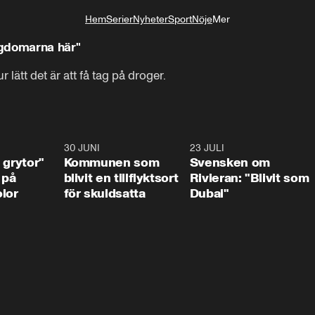
Hem
Serier
Nyheter
Sport
Nöje
Mer
Livsstil
ngdomarna här"
ätt det är att få tag på droger.
1:07
30 JUNI
1:24
23 JULI
1:4
 grytor"
Kommunen som
Svensken om
 på
blivit en tillflyktsort
Rivieran: "Blivit som
lor
för skuldsatta
Dubai"