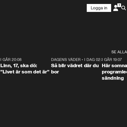
Logga in
SE ALLA
2
I GÅR 20:08
4:36
DAGENS VÄDER
•
I DAG 02:30
1:06
I GÅR 19:07
Linn, 17, ska dö:
Så blir vädret där du
Här somna
”Livet är som det är”
bor
programled
sändning