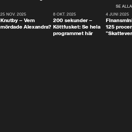
SE ALLA
3
25 NOV. 2025
31:05
8 OKT. 2025
4:29
4 JUNI 2025
Knutby – Vem
200 sekunder –
Finansmin
mördade Alexandra?
Köttfusket: Se hela
125 procent
programmet här
"Skattever
viktig uppg