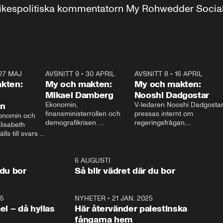
r inrikespolitiska kommentatorn My Rohwedder Soci
27 MAJ
3:51
AVSNITT 9
•
30 APRIL
24:00
AVSNITT 8
•
16 APRIL
25:1
kten:
My och makten:
My och makten:
Mikael Damberg
Nooshi Dadgostar
on
Ekonomin, 
V-ledaren Nooshi Dadgostar
finansministerrollen och 
pressas internt om 
onomin och 
demografikrisen. 
regeringsfrågan.

lisabeth 
Oppositionen ställs till svars 
I Aftonbladets 
ls till svars 
när Socialdemokraternas 
partiledarutfrågning ”My 
stern gästar 
Mikael Damberg gästar My 
och Makten” sätter hon ner 
My och Makten. 
och Makten. 
foten mot kritikerna:

1:06
6 AUGUSTI
1:0
– Vi ställer upp i val. Ska vi 
 du bor
Så blir vädret där du bor
vara med så sitter vi förstås 
25
1:22
NYHETER
•
21 JAN. 2025
0:5
ael – då hyllas
Här återvänder palestinska
fångarna hem