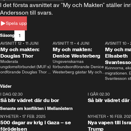
I det första avsnittet av ”My och Makten” ställe
Andersson till svars.
Spela upp
1
Säsong
AVSNITT 12
•
11 JUNI
26:27
AVSNITT 11
•
4 JUNI
23:40
AVSNITT 10
•
My och makten:
My och makten:
My och ma
Douglas Thor
Denice Westerberg
Elisabeth
Moderata 
Ungsvenskarnas 
Svantess
ungdomsförbundet (MUF:s) 
förbundsordförande Denice 
Kvinnorna, ek
ordförande Douglas Thor 
Westerberg gästar My och 
migrationen. E
gästar My och makten. I 
makten. I avsnittet 
Svantesson stäl
avsnittet diskuteras 
diskuteras migrationsfrågan 
när finansmini
Väder
tonårsutvisningarna och hur 
och hur SD ska locka 
Moderaterna ska locka 
kvinnliga väljare. 
I DAG 02:30
1:06
I GÅR 02:30
väljare till valet i höst. 
Så blir vädret där du bor
Så blir vädret där
Senaste om konflikten i Mellanöstern
NYHETER
•
17 FEB. 2025
0:45
NYHETER
•
16 FEB. 20
500 dagar av krig i Gaza – se
Nya vapen till Isr
förödelsen
Trump