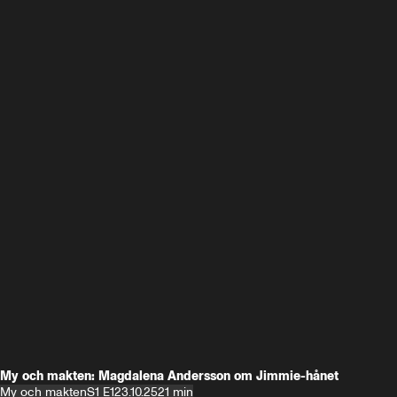
My och makten: Magdalena Andersson om Jimmie-hånet
My och makten
S1 E1
23.10.25
21 min