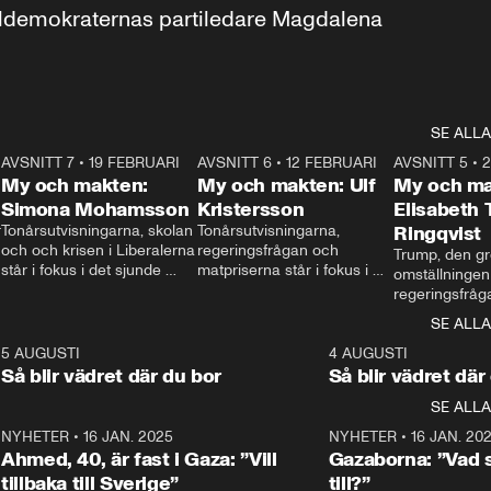
aldemokraternas partiledare Magdalena 
SE ALLA
7
AVSNITT 7
•
19 FEBRUARI
24:30
AVSNITT 6
•
12 FEBRUARI
27:30
AVSNITT 5
•
My och makten:
My och makten: Ulf
My och ma
Simona Mohamsson
Kristersson
Elisabeth
 
Tonårsutvisningarna, skolan 
Tonårsutvisningarna, 
Ringqvist
och och krisen i Liberalerna 
regeringsfrågan och 
Trump, den gr
står i fokus i det sjunde 
matpriserna står i fokus i 
omställningen
avsnittet av ”My och 
det sjätte avsnittet av ”My 
regeringsfråga
makten”. Se när 
och makten”. Se när 
centrum i det 
SE ALLA
Aftonbladets inrikespolitiska 
Aftonbladets inrikespolitiska 
avsnittet av ”
kommentator My 
kommentator My 
6
5 AUGUSTI
1:06
4 AUGUSTI
Makten”. Se nä
Rohwedder ställer 
Rohwedder ställer 
Så blir vädret där du bor
Så blir vädret där
Aftonbladets in
utbildnings- och 
statsminister Ulf Kristersson 
kommentator 
SE ALLA
integrationsminister Simona 
till svars.
Rohwedder stäl
Mohamsson till svars.
Centerpartiets
2
NYHETER
•
16 JAN. 2025
1:01
NYHETER
•
16 JAN. 20
Thand Ring till
Ahmed, 40, är fast i Gaza: ”Vill
Gazaborna: ”Vad s
tillbaka till Sverige”
till?”