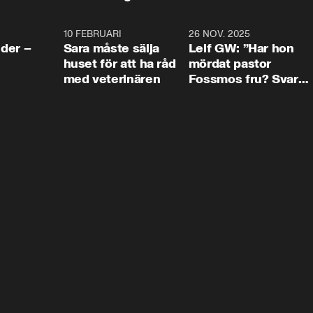
4:24
10 FEBRUARI
4:13
26 NOV. 2025
8:1
der –
Sara måste sälja
Leif GW: ”Har hon
huset för att ha råd
mördat pastor
med veterinären
Fossmos fru? Svar
nej.”