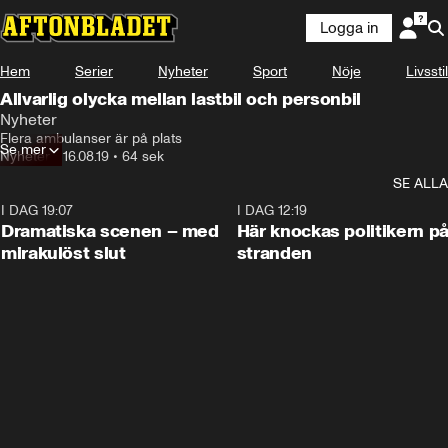
Logga in
Hem
Serier
Nyheter
Sport
Nöje
Livsstil
Allvarlig olycka mellan lastbil och personbil
Nyheter
Flera ambulanser är på plats
Se mer
Nyheter
•
16.08.19
•
64 sek
SE ALLA
I DAG 19:07
0:42
I DAG 12:19
Dramatiska scenen – med
Här knockas politikern p
mirakulöst slut
stranden