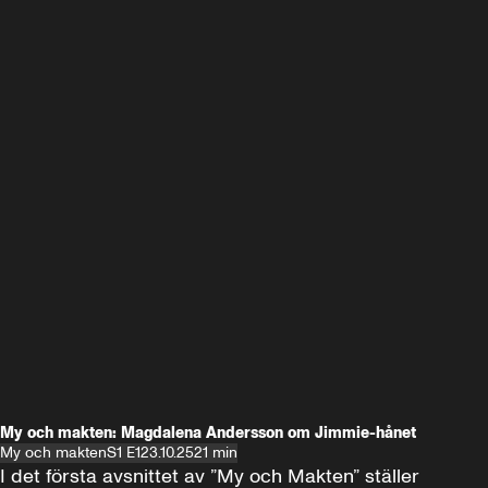
My och makten: Magdalena Andersson om Jimmie-hånet
My och makten
S1 E1
23.10.25
21 min
I det första avsnittet av ”My och Makten” ställer 