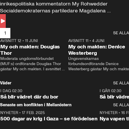
inrikespolitiska kommentatorn My Rohwedder 
Socialdemokraternas partiledare Magdalena 
Andersson till svars.
1
SE ALLA
AVSNITT 12
•
11 JUNI
26:27
AVSNITT 11
•
4 JUNI
2
My och makten: Douglas
My och makten: Denice
Thor
Westerberg
Moderata ungdomsförbundet 
Ungsvenskarnas 
(MUF:s) ordförande Douglas Thor 
förbundsordförande Denice 
gästar My och makten. I avsnittet 
Westerberg gästar My och makten.
diskuteras tonårsutvisningarna och 
avsnittet diskuteras migrationsfrå
hur Moderaterna ska locka väljare till 
och hur SD ska locka kvinnliga 
Väder
SE ALLA
valet i höst. 
väljare. 
I DAG 02:30
1:06
I GÅR 02:30
Så blir vädret där du bor
Så blir vädr
Senaste om konflikten i Mellanöstern
SE ALLA
NYHETER
•
17 FEB. 2025
0:45
NYHETER
•
16 F
500 dagar av krig i Gaza – se förödelsen
Nya vapen ti