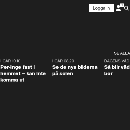
Logga in
SE ALLA
5
I GÅR 10:16
1:26
I GÅR 08:20
0:31
DAGENS VÄD
Per-Inge fast i
Se de nya bilderna
Så blir väd
hemmet – kan inte
på solen
bor
komma ut