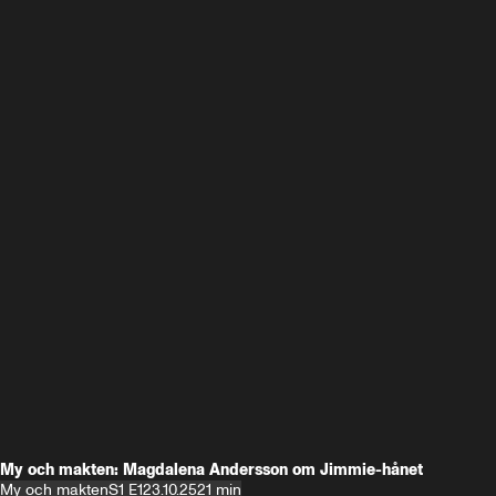
My och makten: Magdalena Andersson om Jimmie-hånet
My och makten
S1 E1
23.10.25
21 min