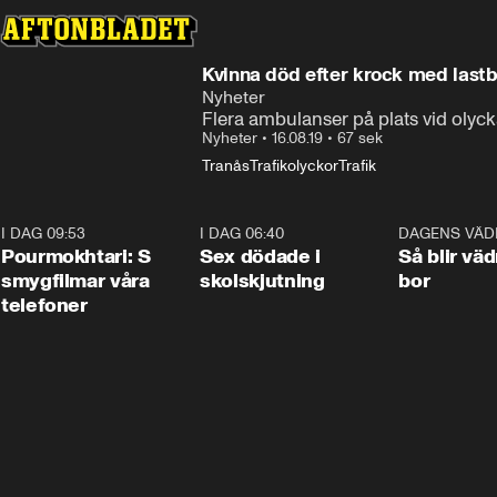
Kvinna död efter krock med lastb
Nyheter
Flera ambulanser på plats vid olyc
Nyheter
•
16.08.19
•
67 sek
Tranås
Trafikolyckor
Trafik
I DAG 09:53
1:36
I DAG 06:40
0:47
DAGENS VÄD
Pourmokhtari: S
Sex dödade i
Så blir väd
smygfilmar våra
skolskjutning
bor
telefoner