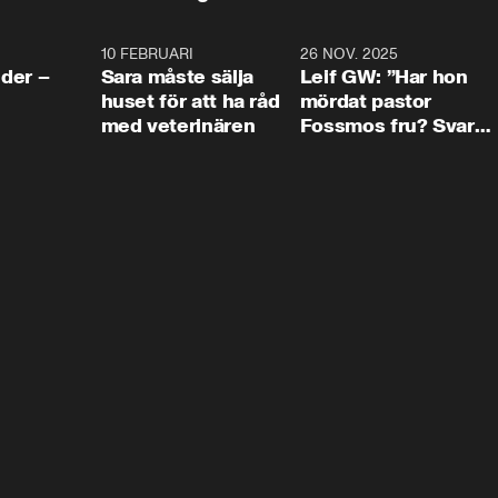
4:24
10 FEBRUARI
4:13
26 NOV. 2025
8:1
der –
Sara måste sälja
Leif GW: ”Har hon
huset för att ha råd
mördat pastor
med veterinären
Fossmos fru? Svar
nej.”