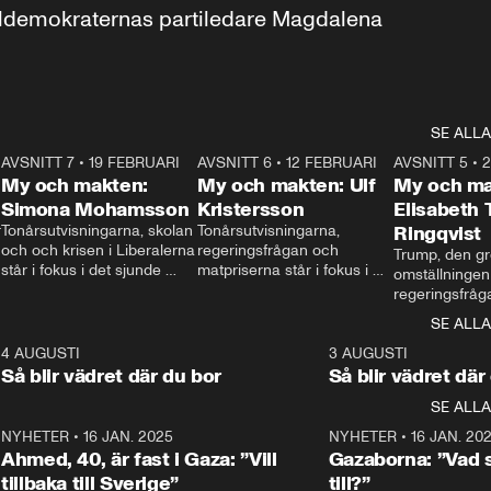
aldemokraternas partiledare Magdalena 
SE ALLA
7
AVSNITT 7
•
19 FEBRUARI
24:30
AVSNITT 6
•
12 FEBRUARI
27:30
AVSNITT 5
•
My och makten:
My och makten: Ulf
My och ma
Simona Mohamsson
Kristersson
Elisabeth
 
Tonårsutvisningarna, skolan 
Tonårsutvisningarna, 
Ringqvist
och och krisen i Liberalerna 
regeringsfrågan och 
Trump, den gr
står i fokus i det sjunde 
matpriserna står i fokus i 
omställningen
avsnittet av ”My och 
det sjätte avsnittet av ”My 
regeringsfråga
makten”. Se när 
och makten”. Se när 
centrum i det 
SE ALLA
Aftonbladets inrikespolitiska 
Aftonbladets inrikespolitiska 
avsnittet av ”
kommentator My 
kommentator My 
6
4 AUGUSTI
1:06
3 AUGUSTI
Makten”. Se nä
Rohwedder ställer 
Rohwedder ställer 
Så blir vädret där du bor
Så blir vädret där
Aftonbladets in
utbildnings- och 
statsminister Ulf Kristersson 
kommentator 
SE ALLA
integrationsminister Simona 
till svars.
Rohwedder stäl
Mohamsson till svars.
Centerpartiets
2
NYHETER
•
16 JAN. 2025
1:01
NYHETER
•
16 JAN. 20
Thand Ring till
Ahmed, 40, är fast i Gaza: ”Vill
Gazaborna: ”Vad s
tillbaka till Sverige”
till?”