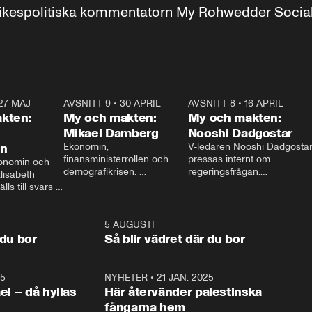
r inrikespolitiska kommentatorn My Rohwedder Soci
27 MAJ
3:51
AVSNITT 9
•
30 APRIL
24:00
AVSNITT 8
•
16 APRIL
25:1
kten:
My och makten:
My och makten:
Mikael Damberg
Nooshi Dadgostar
on
Ekonomin, 
V-ledaren Nooshi Dadgostar
finansministerrollen och 
pressas internt om 
onomin och 
demografikrisen. 
regeringsfrågan.

lisabeth 
Oppositionen ställs till svars 
I Aftonbladets 
ls till svars 
när Socialdemokraternas 
partiledarutfrågning ”My 
stern gästar 
Mikael Damberg gästar My 
och Makten” sätter hon ner 
My och Makten. 
och Makten. 
foten mot kritikerna:

1:06
5 AUGUSTI
1:0
– Vi ställer upp i val. Ska vi 
 du bor
Så blir vädret där du bor
vara med så sitter vi förstås 
25
1:22
NYHETER
•
21 JAN. 2025
0:5
ael – då hyllas
Här återvänder palestinska
fångarna hem