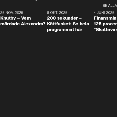
SE ALLA
3
25 NOV. 2025
31:05
8 OKT. 2025
4:29
4 JUNI 2025
Knutby – Vem
200 sekunder –
Finansmin
mördade Alexandra?
Köttfusket: Se hela
125 procent
programmet här
"Skattever
viktig uppg