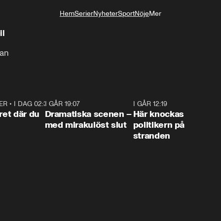
Hem
Serier
Nyheter
Sport
Nöje
Mer
Livsstil
il
kan
ER
•
I DAG 02:30
1:06
I GÅR 19:07
0:42
I GÅR 12:19
0:4
ret där du
Dramatiska scenen –
Här knockas
med mirakulöst slut
politikern på
stranden