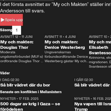
I det första avsnittet av ”My och Makten” ställe
Andersson till svars.
Spela upp
1
Säsong
AVSNITT 12
•
11 JUNI
26:27
AVSNITT 11
•
4 JUNI
23:40
AVSNITT 10
•
My och makten:
My och makten:
My och ma
Douglas Thor
Denice Westerberg
Elisabeth
Moderata 
Ungsvenskarnas 
Svantess
ungdomsförbundet (MUF:s) 
förbundsordförande Denice 
Kvinnorna, ek
ordförande Douglas Thor 
Westerberg gästar My och 
migrationen. E
gästar My och makten. I 
makten. I avsnittet 
Svantesson stäl
avsnittet diskuteras 
diskuteras migrationsfrågan 
när finansmini
Väder
tonårsutvisningarna och hur 
och hur SD ska locka 
Moderaterna ska locka 
kvinnliga väljare. 
I DAG 02:30
1:06
I GÅR 02:30
väljare till valet i höst. 
Så blir vädret där du bor
Så blir vädret där
Senaste om konflikten i Mellanöstern
NYHETER
•
17 FEB. 2025
0:45
NYHETER
•
16 FEB. 20
500 dagar av krig i Gaza – se
Nya vapen till Isr
förödelsen
Trump