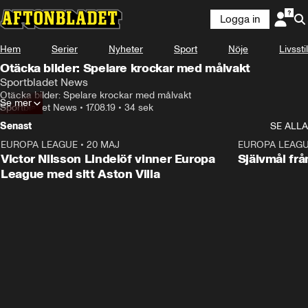
Logga in
Hem
Serier
Nyheter
Sport
Nöje
Livsstil
Otäcka bilder: Spelare krockar med målvakt
Sportbladet News
Otäcka bilder: Spelare krockar med målvakt
Se mer
Sportbladet News
•
17.08.19
•
34 sek
Senast
SE ALLA
EUROPA LEAGUE
•
20 MAJ
1:32
EUROPA LEAG
Victor Nilsson Lindelöf vinner Europa
Självmål frå
League med sitt Aston Villa