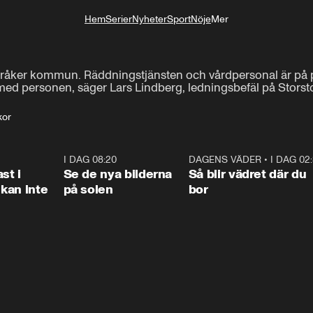
Hem
Serier
Nyheter
Sport
Nöje
Mer
Livsstil
steråker kommun. Räddningstjänsten och vårdpersonal är på pl
r med personen, säger Lars Lindberg, ledningsbefäl på Stors
kor
1:26
I DAG 08:20
0:31
DAGENS VÄDER
•
I DAG 02
1:0
st i
Se de nya bilderna
Så blir vädret där du
kan inte
på solen
bor