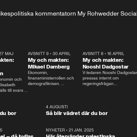
r inrikespolitiska kommentatorn My Rohwedder Soci
27 MAJ
3:51
AVSNITT 9
•
30 APRIL
24:00
AVSNITT 8
•
16 APRIL
25:1
kten:
My och makten:
My och makten:
Mikael Damberg
Nooshi Dadgostar
on
Ekonomin, 
V-ledaren Nooshi Dadgostar
finansministerrollen och 
pressas internt om 
onomin och 
demografikrisen. 
regeringsfrågan.

lisabeth 
Oppositionen ställs till svars 
I Aftonbladets 
ls till svars 
när Socialdemokraternas 
partiledarutfrågning ”My 
stern gästar 
Mikael Damberg gästar My 
och Makten” sätter hon ner 
My och Makten. 
och Makten. 
foten mot kritikerna:

1:06
4 AUGUSTI
1:0
– Vi ställer upp i val. Ska vi 
 du bor
Så blir vädret där du bor
vara med så sitter vi förstås 
25
1:22
NYHETER
•
21 JAN. 2025
0:5
ael – då hyllas
Här återvänder palestinska