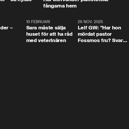
fångarna hem
4:24
10 FEBRUARI
4:13
26 NOV. 2025
8:1
der –
Sara måste sälja
Leif GW: ”Har hon
huset för att ha råd
mördat pastor
med veterinären
Fossmos fru? Svar
nej.”