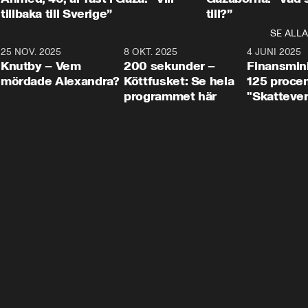
tillbaka till Sverige”
till?”
SE ALLA
3
25 NOV. 2025
31:05
8 OKT. 2025
4:29
4 JUNI 2025
Knutby – Vem
200 sekunder –
Finansmin
mördade Alexandra?
Köttfusket: Se hela
125 procent
programmet här
"Skattever
viktig uppg