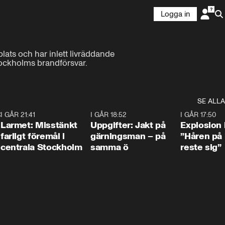
Logga in
ats och har inlett livräddande 
tockholms brandförsvar.
SE ALLA
:30
6
I GÅR 21:41
0:35
I GÅR 18:52
0:33
I GÅR 17:50
Larmet: Misstänkt
Uppgifter: Jakt på
Explosion 
farligt föremål i
gärningsman – på
”Håren på
centrala Stockholm
samma ö
reste sig”