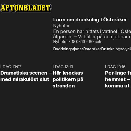
Larm om drunkning i Österåker
Nyheter
En person har hittats i vattnet i Ö
åtgärder. – Vi håller på och jobba
Nyheter
•
18.08.19
•
60 sek
Räddningstjänst
Österåker
Drunkningsolyc
I DAG 19:07
0:42
I DAG 12:19
0:45
I DAG 10:16
Dramatiska scenen –
Här knockas
Per-Inge fa
med mirakulöst slut
politikern på
hemmet – 
stranden
komma ut