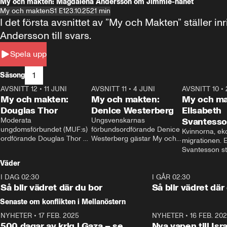
My och makten: Magdalena Andersson om Jimmie-hånet
My och makten
S1 E1
23.10.25
21 min
I det första avsnittet av ”My och Makten” ställe
Andersson till svars.
Spela upp
1
Säsong
AVSNITT 12
•
11 JUNI
26:27
AVSNITT 11
•
4 JUNI
23:40
AVSNITT 10
•
My och makten:
My och makten:
My och ma
Douglas Thor
Denice Westerberg
Elisabeth
Moderata 
Ungsvenskarnas 
Svantess
ungdomsförbundet (MUF:s) 
förbundsordförande Denice 
Kvinnorna, ek
ordförande Douglas Thor 
Westerberg gästar My och 
migrationen. E
gästar My och makten. I 
makten. I avsnittet 
Svantesson stäl
avsnittet diskuteras 
diskuteras migrationsfrågan 
när finansmini
Väder
tonårsutvisningarna och hur 
och hur SD ska locka 
Moderaterna ska locka 
kvinnliga väljare. 
I DAG 02:30
1:06
I GÅR 02:30
väljare till valet i höst. 
Så blir vädret där du bor
Så blir vädret där
Senaste om konflikten i Mellanöstern
NYHETER
•
17 FEB. 2025
0:45
NYHETER
•
16 FEB. 20
500 dagar av krig i Gaza – se
Nya vapen till Isr