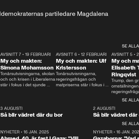
aldemokraternas partiledare Magdalena 
SE ALLA
7
AVSNITT 7
•
19 FEBRUARI
24:30
AVSNITT 6
•
12 FEBRUARI
27:30
AVSNITT 5
•
My och makten:
My och makten: Ulf
My och ma
Simona Mohamsson
Kristersson
Elisabeth
 
Tonårsutvisningarna, skolan 
Tonårsutvisningarna, 
Ringqvist
och och krisen i Liberalerna 
regeringsfrågan och 
Trump, den gr
står i fokus i det sjunde 
matpriserna står i fokus i 
omställningen
avsnittet av ”My och 
det sjätte avsnittet av ”My 
regeringsfråga
makten”. Se när 
och makten”. Se när 
centrum i det 
SE ALLA
Aftonbladets inrikespolitiska 
Aftonbladets inrikespolitiska 
avsnittet av ”
kommentator My 
kommentator My 
6
3 AUGUSTI
1:06
2 AUGUSTI
Makten”. Se nä
Rohwedder ställer 
Rohwedder ställer 
Så blir vädret där du bor
Så blir vädret där
Aftonbladets in
utbildnings- och 
statsminister Ulf Kristersson 
kommentator 
SE ALLA
integrationsminister Simona 
till svars.
Rohwedder stäl
Mohamsson till svars.
Centerpartiets
2
NYHETER
•
16 JAN. 2025
1:01
NYHETER
•
16 JAN. 20
Thand Ring till
Ahmed, 40, är fast i Gaza: ”Vill
Gazaborna: ”Vad s