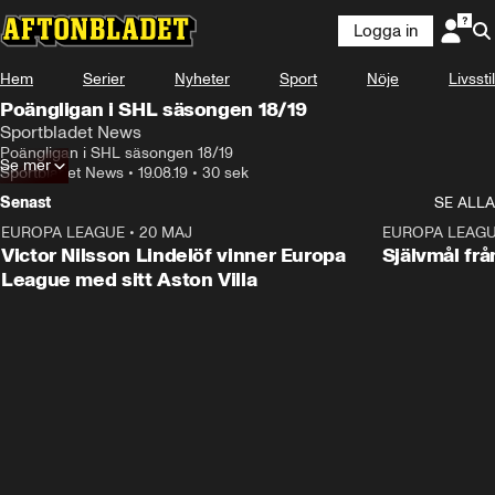
Logga in
Hem
Serier
Nyheter
Sport
Nöje
Livsstil
Poängligan i SHL säsongen 18/19
Sportbladet News
Poängligan i SHL säsongen 18/19
Se mer
Sportbladet News
•
19.08.19
•
30 sek
Senast
SE ALLA
EUROPA LEAGUE
•
20 MAJ
1:32
EUROPA LEAG
Victor Nilsson Lindelöf vinner Europa
Självmål frå
League med sitt Aston Villa