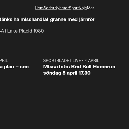
Hem
Serier
Nyheter
Sport
Nöje
Mer
Livsstil
tänks ha misshandlat granne med järnrör
 i Lake Placid 1980
PRIL
1:03
SPORTBLADET LIVE
•
4 APRIL
1:0
va plan – sen
Missa inte: Red Bull Homerun
söndag 5 april 17.30