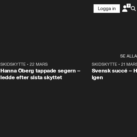
Logga in
SE ALLA
9
SKIDSKYTTE
•
22 MARS
0:55
SKIDSKYTTE
•
21 MAR
Hanna Öberg tappade segern –
Svensk succé – 
ledde efter sista skyttet
igen