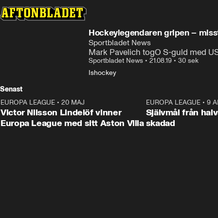
Hockeylegendaren gripen – miss
Sportbladet News
Mark Pavelich togO S-guld med USA
Sportbladet News
•
21.08.19
•
30 sek
Ishockey
Senast
EUROPA LEAGUE
•
20 MAJ
1:32
EUROPA LEAGUE
•
9 A
Victor Nilsson Lindelöf vinner
Självmål från hal
Europa League med sitt Aston Villa
skadad