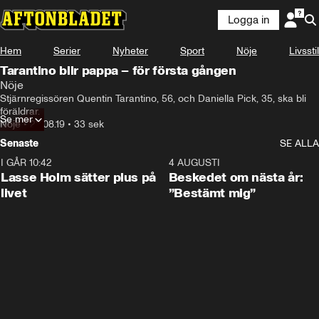
Logga in
Hem
Serier
Nyheter
Sport
Nöje
Livsstil
Tarantino blir pappa – för första gången
Nöje
Stjärnregissören Quentin Tarantino, 56, och Daniella Pick, 35, ska bli 
föräldrar.
Se mer
Nöje
•
22.08.19
•
33 sek
Senaste
SE ALLA
I GÅR 10:42
1:04
4 AUGUSTI
Lasse Holm sätter plus på
Beskedet om nästa år:
livet
”Bestämt mig”