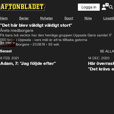
Logga in
Hem
Serier
Nyheter
Sport
Nöje
Livsstil
"Det här blev väldigt väldigt stort"
Årets medborgare
På bara två veckor har den hemliga gruppen Uppsala Gäris samlat 17 
000 tjejer i Uppsala - vars mål är att ta tillbaka gatorna
Se mer
Årets medborgare
•
23.08.19
•
93 sek
Senast
SE ALLA
8 FEB. 2021
0:41
14 DEC. 2020
Adam, 7: "Jag följde efter"
Här överras
"Det krävs e