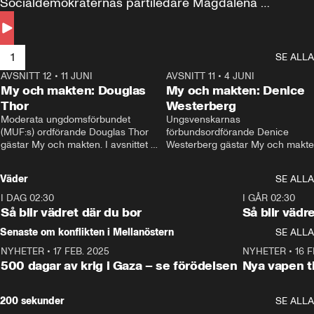
Socialdemokraternas partiledare Magdalena 
Andersson till svars.
1
SE ALLA
AVSNITT 12
•
11 JUNI
26:27
AVSNITT 11
•
4 JUNI
2
My och makten: Douglas
My och makten: Denice
Thor
Westerberg
Moderata ungdomsförbundet 
Ungsvenskarnas 
(MUF:s) ordförande Douglas Thor 
förbundsordförande Denice 
gästar My och makten. I avsnittet 
Westerberg gästar My och makten.
diskuteras tonårsutvisningarna och 
avsnittet diskuteras migrationsfrå
hur Moderaterna ska locka väljare till 
och hur SD ska locka kvinnliga 
Väder
SE ALLA
valet i höst. 
väljare. 
I DAG 02:30
1:06
I GÅR 02:30
Så blir vädret där du bor
Så blir vädr
Senaste om konflikten i Mellanöstern
SE ALLA
NYHETER
•
17 FEB. 2025
0:45
NYHETER
•
16 F
500 dagar av krig i Gaza – se förödelsen
Nya vapen ti
200 sekunder
SE ALLA