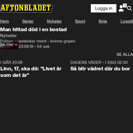
Logga in
Hem
Serier
Nyheter
Sport
Nöje
Livsstil
Man hittad död i en bostad
Nyheter
Polisen misstänker mord - kvinna gripen
Se mer
Nyheter
•
23.08.19
•
64 sek
SE ALLA
I GÅR 20:08
4:36
DAGENS VÄDER
•
I DAG 02:30
Linn, 17, ska dö: ”Livet är
Så blir vädret där du bor
som det är”