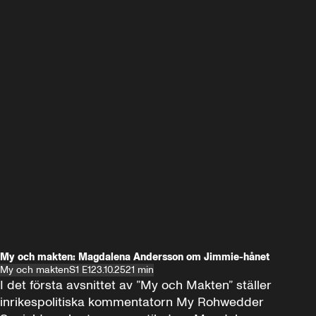
My och makten: Magdalena Andersson om Jimmie-hånet
My och makten
S1 E1
23.10.25
21 min
I det första avsnittet av ”My och Makten” ställer 
inrikespolitiska kommentatorn My Rohwedder 