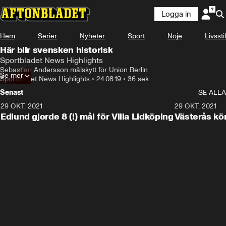
Logga in
Hem
Serier
Nyheter
Sport
Nöje
Livsstil
Här blir svensken historisk
Sportbladet News Highlights
Sebastian Andersson målskytt för Union Berlin
Se mer
Sportbladet News Highlights
•
24.08.19
•
36 sek
Senast
SE ALLA
29 OKT. 2021
4:11
29 OKT. 2021
Edlund gjorde 8 (!) mål för Villa Lidköping
Västerås kö