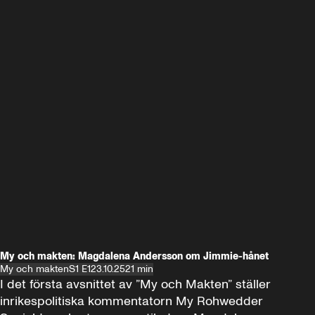
My och makten: Magdalena Andersson om Jimmie-hånet
My och makten
S1 E1
23.10.25
21 min
I det första avsnittet av ”My och Makten” ställer 
inrikespolitiska kommentatorn My Rohwedder 