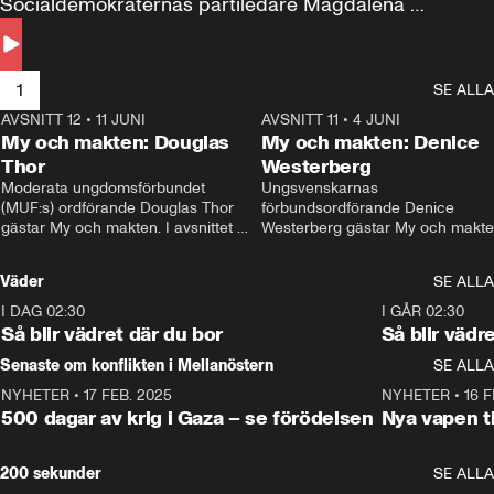
Socialdemokraternas partiledare Magdalena 
Andersson till svars.
1
SE ALLA
AVSNITT 12
•
11 JUNI
26:27
AVSNITT 11
•
4 JUNI
2
My och makten: Douglas
My och makten: Denice
Thor
Westerberg
Moderata ungdomsförbundet 
Ungsvenskarnas 
(MUF:s) ordförande Douglas Thor 
förbundsordförande Denice 
gästar My och makten. I avsnittet 
Westerberg gästar My och makten.
diskuteras tonårsutvisningarna och 
avsnittet diskuteras migrationsfrå
hur Moderaterna ska locka väljare till 
och hur SD ska locka kvinnliga 
Väder
SE ALLA
valet i höst. 
väljare. 
I DAG 02:30
1:06
I GÅR 02:30
Så blir vädret där du bor
Så blir vädr
Senaste om konflikten i Mellanöstern
SE ALLA
NYHETER
•
17 FEB. 2025
0:45
NYHETER
•
16 F
500 dagar av krig i Gaza – se förödelsen
Nya vapen ti
200 sekunder
SE ALLA