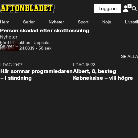
Logga in
Hem
Serier
Nyheter
Sport
Nöje
Livsstil
Person skadad efter skottlossning
Nyheter
Förd till sjukhus i Uppsala
Se mer
Nyheter
•
24.08.19
•
58 sek
SE ALLA
I DAG 19:07
0:45
I DAG 15:23
Här somnar programledaren
Albert, 8, besteg
– i sändning
Kebnekaise – vill högre