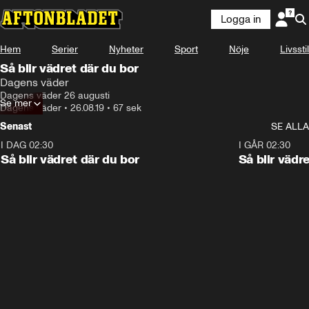
Logga in
Hem
Serier
Nyheter
Sport
Nöje
Livsstil
Så blir vädret där du bor
Dagens väder
Dagens väder 26 augusti
Se mer
Dagens väder
•
26.08.19
•
67 sek
Senast
SE ALLA
I DAG 02:30
1:06
I GÅR 02:30
Så blir vädret där du bor
Så blir vädr