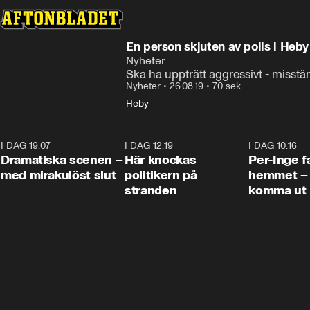
En person skjuten av polis i Heby
Nyheter
Ska ha uppträtt aggressivt - misst
Nyheter
•
26.08.19
•
70 sek
Heby
I DAG 19:07
0:42
I DAG 12:19
0:45
I DAG 10:16
Dramatiska scenen –
Här knockas
Per-Inge fa
med mirakulöst slut
politikern på
hemmet – 
stranden
komma ut