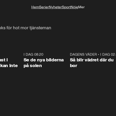
Hem
Serier
Nyheter
Sport
Nöje
Mer
Livsstil
änks för hot mor tjänsteman
1:26
I DAG 08:20
0:31
DAGENS VÄDER
•
I DAG 02
1:0
st i
Se de nya bilderna
Så blir vädret där du
kan inte
på solen
bor