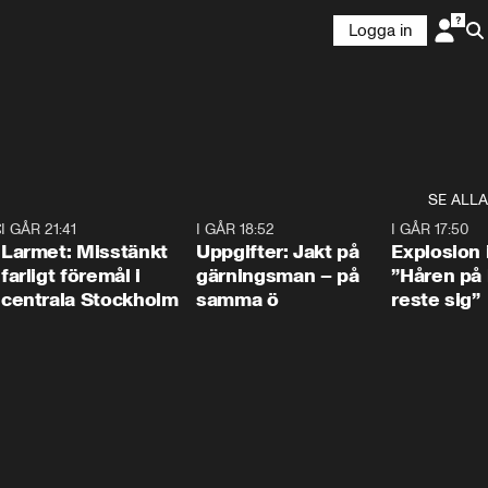
Logga in
SE ALLA
:30
6
I GÅR 21:41
0:35
I GÅR 18:52
0:33
I GÅR 17:50
Larmet: Misstänkt
Uppgifter: Jakt på
Explosion 
farligt föremål i
gärningsman – på
”Håren på
centrala Stockholm
samma ö
reste sig”