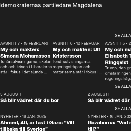
aldemokraternas partiledare Magdalena 
SE ALLA
7
AVSNITT 7
•
19 FEBRUARI
24:30
AVSNITT 6
•
12 FEBRUARI
27:30
AVSNITT 5
•
My och makten:
My och makten: Ulf
My och ma
Simona Mohamsson
Kristersson
Elisabeth
 
Tonårsutvisningarna, skolan 
Tonårsutvisningarna, 
Ringqvist
och och krisen i Liberalerna 
regeringsfrågan och 
Trump, den gr
står i fokus i det sjunde 
matpriserna står i fokus i 
omställningen
avsnittet av ”My och 
det sjätte avsnittet av ”My 
regeringsfråga
makten”. Se när 
och makten”. Se när 
centrum i det 
SE ALLA
Aftonbladets inrikespolitiska 
Aftonbladets inrikespolitiska 
avsnittet av ”
kommentator My 
kommentator My 
6
3 AUGUSTI
1:06
2 AUGUSTI
Makten”. Se nä
Rohwedder ställer 
Rohwedder ställer 
Så blir vädret där du bor
Så blir vädret där
Aftonbladets in
utbildnings- och 
statsminister Ulf Kristersson 
kommentator 
SE ALLA
integrationsminister Simona 
till svars.
Rohwedder stäl
Mohamsson till svars.
Centerpartiets
2
NYHETER
•
16 JAN. 2025
1:01
NYHETER
•
16 JAN. 20
Thand Ring till
Ahmed, 40, är fast i Gaza: ”Vill
Gazaborna: ”Vad s
tillbaka till Sverige”
till?”