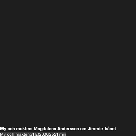
My och makten: Magdalena Andersson om Jimmie-hånet
My och makten
S1 E1
23.10.25
21 min