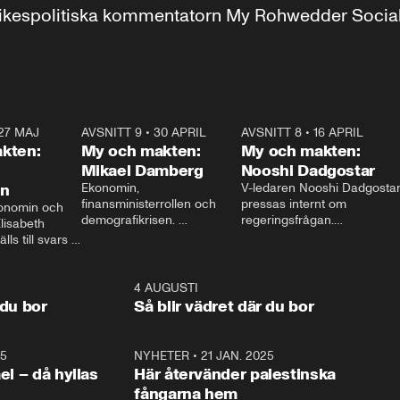
r inrikespolitiska kommentatorn My Rohwedder Soci
27 MAJ
3:51
AVSNITT 9
•
30 APRIL
24:00
AVSNITT 8
•
16 APRIL
25:1
kten:
My och makten:
My och makten:
Mikael Damberg
Nooshi Dadgostar
on
Ekonomin, 
V-ledaren Nooshi Dadgostar
finansministerrollen och 
pressas internt om 
onomin och 
demografikrisen. 
regeringsfrågan.

lisabeth 
Oppositionen ställs till svars 
I Aftonbladets 
ls till svars 
när Socialdemokraternas 
partiledarutfrågning ”My 
stern gästar 
Mikael Damberg gästar My 
och Makten” sätter hon ner 
My och Makten. 
och Makten. 
foten mot kritikerna:

1:06
4 AUGUSTI
1:0
– Vi ställer upp i val. Ska vi 
 du bor
Så blir vädret där du bor
vara med så sitter vi förstås 
25
1:22
NYHETER
•
21 JAN. 2025
0:5
ael – då hyllas
Här återvänder palestinska
fångarna hem