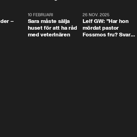
4:24
10 FEBRUARI
4:13
26 NOV. 2025
8:1
der –
Sara måste sälja
Leif GW: ”Har hon
huset för att ha råd
mördat pastor
med veterinären
Fossmos fru? Svar
nej.”