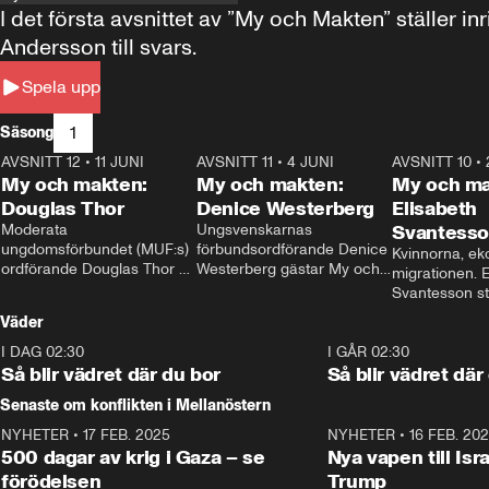
I det första avsnittet av ”My och Makten” ställe
Andersson till svars.
Spela upp
1
Säsong
AVSNITT 12
•
11 JUNI
26:27
AVSNITT 11
•
4 JUNI
23:40
AVSNITT 10
•
My och makten:
My och makten:
My och ma
Douglas Thor
Denice Westerberg
Elisabeth
Moderata 
Ungsvenskarnas 
Svantess
ungdomsförbundet (MUF:s) 
förbundsordförande Denice 
Kvinnorna, ek
ordförande Douglas Thor 
Westerberg gästar My och 
migrationen. E
gästar My och makten. I 
makten. I avsnittet 
Svantesson stäl
avsnittet diskuteras 
diskuteras migrationsfrågan 
när finansmini
Väder
tonårsutvisningarna och hur 
och hur SD ska locka 
Moderaterna ska locka 
kvinnliga väljare. 
I DAG 02:30
1:06
I GÅR 02:30
väljare till valet i höst. 
Så blir vädret där du bor
Så blir vädret där
Senaste om konflikten i Mellanöstern
NYHETER
•
17 FEB. 2025
0:45
NYHETER
•
16 FEB. 20
500 dagar av krig i Gaza – se
Nya vapen till Isr
förödelsen
Trump