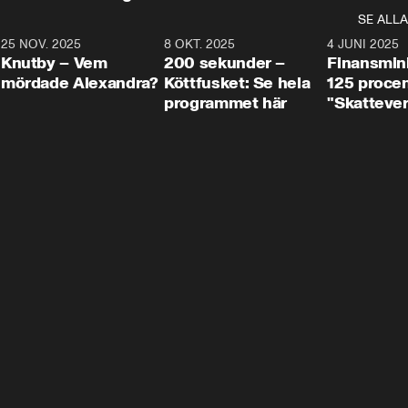
SE ALLA
3
25 NOV. 2025
31:05
8 OKT. 2025
4:29
4 JUNI 2025
Knutby – Vem
200 sekunder –
Finansmin
mördade Alexandra?
Köttfusket: Se hela
125 procent
programmet här
"Skattever
viktig uppg