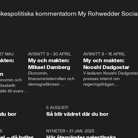
r inrikespolitiska kommentatorn My Rohwedder Soci
27 MAJ
3:51
AVSNITT 9
•
30 APRIL
24:00
AVSNITT 8
•
16 APRIL
25:1
kten:
My och makten:
My och makten:
Mikael Damberg
Nooshi Dadgostar
on
Ekonomin, 
V-ledaren Nooshi Dadgostar
finansministerrollen och 
pressas internt om 
onomin och 
demografikrisen. 
regeringsfrågan.

lisabeth 
Oppositionen ställs till svars 
I Aftonbladets 
ls till svars 
när Socialdemokraternas 
partiledarutfrågning ”My 
stern gästar 
Mikael Damberg gästar My 
och Makten” sätter hon ner 
My och Makten. 
och Makten. 
foten mot kritikerna:

1:06
5 AUGUSTI
1:0
– Vi ställer upp i val. Ska vi 
 du bor
Så blir vädret där du bor
vara med så sitter vi förstås 
25
1:22
NYHETER
•
21 JAN. 2025
0:5
ael – då hyllas
Här återvänder palestinska