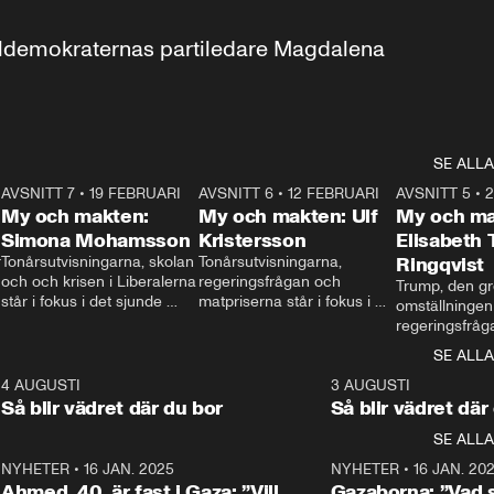
aldemokraternas partiledare Magdalena 
SE ALLA
7
AVSNITT 7
•
19 FEBRUARI
24:30
AVSNITT 6
•
12 FEBRUARI
27:30
AVSNITT 5
•
My och makten:
My och makten: Ulf
My och ma
Simona Mohamsson
Kristersson
Elisabeth
 
Tonårsutvisningarna, skolan 
Tonårsutvisningarna, 
Ringqvist
och och krisen i Liberalerna 
regeringsfrågan och 
Trump, den gr
står i fokus i det sjunde 
matpriserna står i fokus i 
omställningen
avsnittet av ”My och 
det sjätte avsnittet av ”My 
regeringsfråga
makten”. Se när 
och makten”. Se när 
centrum i det 
SE ALLA
Aftonbladets inrikespolitiska 
Aftonbladets inrikespolitiska 
avsnittet av ”
kommentator My 
kommentator My 
6
4 AUGUSTI
1:06
3 AUGUSTI
Makten”. Se nä
Rohwedder ställer 
Rohwedder ställer 
Så blir vädret där du bor
Så blir vädret där
Aftonbladets in
utbildnings- och 
statsminister Ulf Kristersson 
kommentator 
SE ALLA
integrationsminister Simona 
till svars.
Rohwedder stäl
Mohamsson till svars.
Centerpartiets
2
NYHETER
•
16 JAN. 2025
1:01
NYHETER
•
16 JAN. 20
Thand Ring till
Ahmed, 40, är fast i Gaza: ”Vill
Gazaborna: ”Vad s