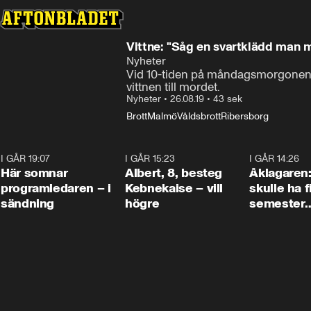
Vittne: "Såg en svartklädd man 
Nyheter
Vid 10-tiden på måndagsmorgonen sk
vittnen till mordet.
Nyheter
•
26.08.19
•
43 sek
Brott
Malmö
Våldsbrott
Ribersborg
I GÅR 19:07
0:45
I GÅR 15:23
0:54
I GÅR 14:26
Här somnar
Albert, 8, besteg
Åklagaren
programledaren – i
Kebnekaise – vill
skulle ha f
sändning
högre
semester
tillsamma