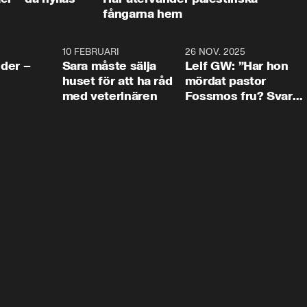
fångarna hem
4:24
10 FEBRUARI
4:13
26 NOV. 2025
8:1
der –
Sara måste sälja
Leif GW: ”Har hon
huset för att ha råd
mördat pastor
med veterinären
Fossmos fru? Svar
nej.”