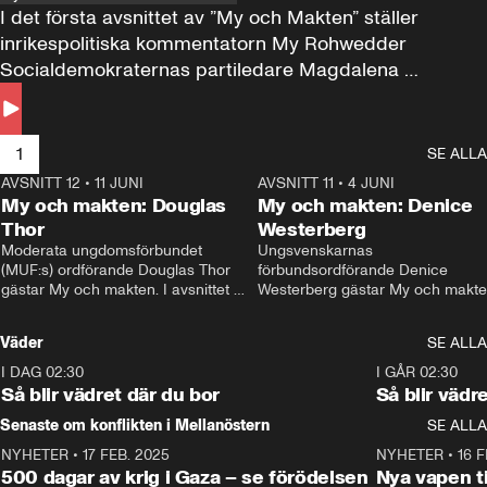
I det första avsnittet av ”My och Makten” ställer 
inrikespolitiska kommentatorn My Rohwedder 
Socialdemokraternas partiledare Magdalena 
Andersson till svars.
1
SE ALLA
AVSNITT 12
•
11 JUNI
26:27
AVSNITT 11
•
4 JUNI
2
My och makten: Douglas
My och makten: Denice
Thor
Westerberg
Moderata ungdomsförbundet 
Ungsvenskarnas 
(MUF:s) ordförande Douglas Thor 
förbundsordförande Denice 
gästar My och makten. I avsnittet 
Westerberg gästar My och makten.
diskuteras tonårsutvisningarna och 
avsnittet diskuteras migrationsfrå
hur Moderaterna ska locka väljare till 
och hur SD ska locka kvinnliga 
Väder
SE ALLA
valet i höst. 
väljare. 
I DAG 02:30
1:06
I GÅR 02:30
Så blir vädret där du bor
Så blir vädr
Senaste om konflikten i Mellanöstern
SE ALLA
NYHETER
•
17 FEB. 2025
0:45
NYHETER
•
16 F
500 dagar av krig i Gaza – se förödelsen
Nya vapen ti