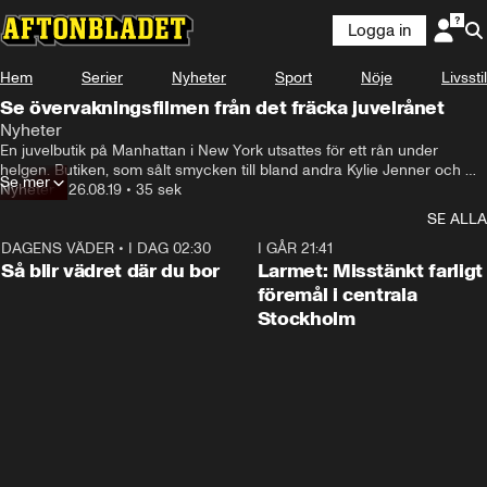
Logga in
Hem
Serier
Nyheter
Sport
Nöje
Livsstil
Se övervakningsfilmen från det fräcka juvelrånet
Nyheter
En juvelbutik på Manhattan i New York utsattes för ett rån under 
helgen. Butiken, som sålt smycken till bland andra Kylie Jenner och 
Se mer
Cardi B, säger att rånarna fick med sig juveler för nästan 40 miljoner 
Nyheter
•
26.08.19
•
35 sek
kronor.
SE ALLA
DAGENS VÄDER
•
I DAG 02:30
1:06
I GÅR 21:41
Så blir vädret där du bor
Larmet: Misstänkt farligt
föremål i centrala
Stockholm