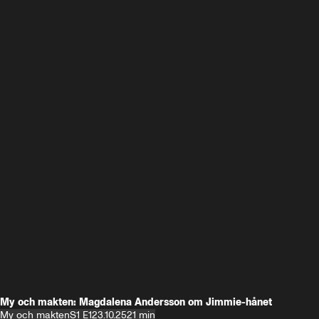
My och makten: Magdalena Andersson om Jimmie-hånet
My och makten
S1 E1
23.10.25
21 min