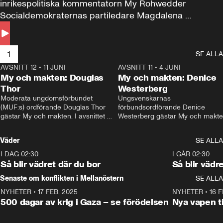
inrikespolitiska kommentatorn My Rohwedder 
Socialdemokraternas partiledare Magdalena 
Andersson till svars.
1
SE ALLA
AVSNITT 12
•
11 JUNI
26:27
AVSNITT 11
•
4 JUNI
2
My och makten: Douglas
My och makten: Denice
Thor
Westerberg
Moderata ungdomsförbundet 
Ungsvenskarnas 
(MUF:s) ordförande Douglas Thor 
förbundsordförande Denice 
gästar My och makten. I avsnittet 
Westerberg gästar My och makten.
diskuteras tonårsutvisningarna och 
avsnittet diskuteras migrationsfrå
hur Moderaterna ska locka väljare till 
och hur SD ska locka kvinnliga 
Väder
SE ALLA
valet i höst. 
väljare. 
I DAG 02:30
1:06
I GÅR 02:30
Så blir vädret där du bor
Så blir vädr
Senaste om konflikten i Mellanöstern
SE ALLA
NYHETER
•
17 FEB. 2025
0:45
NYHETER
•
16 F
500 dagar av krig i Gaza – se förödelsen
Nya vapen ti