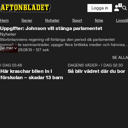
Logga in
Hem
Serier
Nyheter
Sport
Nöje
Livsstil
Uppgifter: Johnson vill stänga parlamentet
Nyheter
Storbritanniens regering vill förlänga den period då parlamentet 
normalt inte sammanträder, uppger flera brittiska medier och hänvisar 
Se mer
till icke namngivna källor.

Nyheter
•
28.08.19
•
127 sek
SE ALLA
Skälet skulle kunna vara att ge premiärminister Boris Johnson en 
lättare väg att genomföra brexit.
I DAG 03:48
0:29
DAGENS VÄDER
•
I DAG 02:30
Här kraschar bilen in i
Så blir vädret där du bor
förskolan – skadar 13 barn