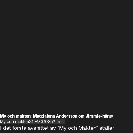
My och makten: Magdalena Andersson om Jimmie-hånet
My och makten
S1 E1
23.10.25
21 min
I det första avsnittet av ”My och Makten” ställer 