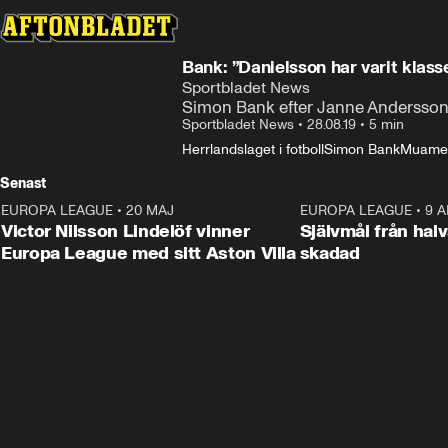
Bank: ”Danielsson har varit klass
Sportbladet News
Simon Bank efter Janne Anderssons
Sportbladet News
•
28.08.19
•
5 min
Herrlandslaget i fotboll
Simon Bank
Muamer
Senast
EUROPA LEAGUE
•
20 MAJ
1:32
EUROPA LEAGUE
•
9 A
Victor Nilsson Lindelöf vinner
Självmål från hal
Europa League med sitt Aston Villa
skadad