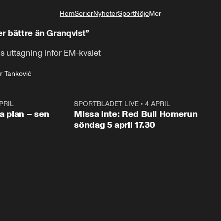
Hem
Serier
Nyheter
Sport
Nöje
Mer
Livsstil
er bättre än Granqvist”
 uttagning inför EM-kvalet
 Tanković
PRIL
1:03
SPORTBLADET LIVE
•
4 APRIL
1:0
va plan – sen
Missa inte: Red Bull Homerun
söndag 5 april 17.30