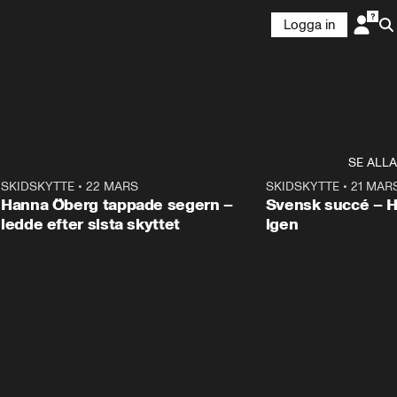
Logga in
SE ALLA
9
SKIDSKYTTE
•
22 MARS
0:55
SKIDSKYTTE
•
21 MAR
Hanna Öberg tappade segern –
Svensk succé – 
ledde efter sista skyttet
igen