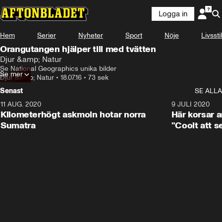
Logga in
Hem
Serier
Nyheter
Sport
Nöje
Livsstil
Orangutangen hjälper till med tvätten
Djur &amp; Natur
Se National Geographics unika bilder
Se mer
Djur &amp; Natur
•
18.07.16
•
73 sek
Senast
SE ALLA
11 AUG. 2020
0:41
9 JULI 2020
Kilometerhögt askmoln hotar norra
Här korsar 
Sumatra
"Coolt att s