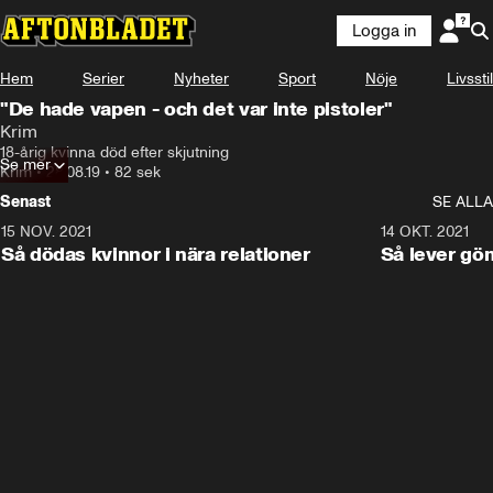
Logga in
Hem
Serier
Nyheter
Sport
Nöje
Livsstil
"De hade vapen - och det var inte pistoler"
Krim
18-årig kvinna död efter skjutning
Se mer
Krim
•
28.08.19
•
82 sek
Senast
SE ALLA
15 NOV. 2021
3:28
14 OKT. 2021
Så dödas kvinnor i nära relationer
Så lever gö