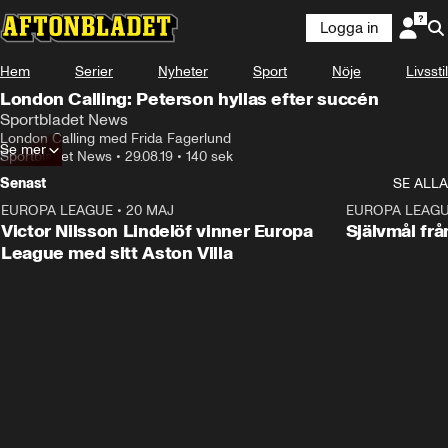
Logga in
Hem
Serier
Nyheter
Sport
Nöje
Livsstil
London Calling: Peterson hyllas efter succén
Sportbladet News
London Calling med Frida Fagerlund
Se mer
Sportbladet News
•
29.08.19
•
140 sek
Senast
SE ALLA
EUROPA LEAGUE
•
20 MAJ
1:32
EUROPA LEAG
Victor Nilsson Lindelöf vinner Europa
Självmål frå
League med sitt Aston Villa