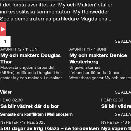
I det första avsnittet av ”My och Makten” ställer 
inrikespolitiska kommentatorn My Rohwedder 
Socialdemokraternas partiledare Magdalena 
Andersson till svars.
1
SE ALLA
AVSNITT 12
•
11 JUNI
26:27
AVSNITT 11
•
4 JUNI
2
My och makten: Douglas
My och makten: Denice
Thor
Westerberg
Moderata ungdomsförbundet 
Ungsvenskarnas 
(MUF:s) ordförande Douglas Thor 
förbundsordförande Denice 
gästar My och makten. I avsnittet 
Westerberg gästar My och makten.
diskuteras tonårsutvisningarna och 
avsnittet diskuteras migrationsfrå
hur Moderaterna ska locka väljare till 
och hur SD ska locka kvinnliga 
Väder
SE ALLA
valet i höst. 
väljare. 
I DAG 02:30
1:06
I GÅR 02:30
Så blir vädret där du bor
Så blir vädr
Senaste om konflikten i Mellanöstern
SE ALLA
NYHETER
•
17 FEB. 2025
0:45
NYHETER
•
16 F
500 dagar av krig i Gaza – se förödelsen
Nya vapen ti