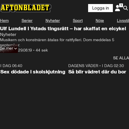
Logga in
Hem
Serier
Nyheter
Sport
Nöje
Livsstil
Ulf Lundell i Ystads tingsrätt – har skaffat en elcykel
Nyheter
Musikern och konstnären åtalas för rattfylleri. Dom meddelas 5 
september.
Se mer
Nyheter
•
29.08.19
•
44 sek
SE ALLA
I DAG 06:40
0:35
DAGENS VÄDER
•
I DAG 02:30
Sex dödade i skolskjutning
Så blir vädret där du bor