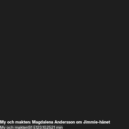
My och makten: Magdalena Andersson om Jimmie-hånet
My och makten
S1 E1
23.10.25
21 min