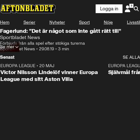
Logga in
Hem
Serier
Nyheter
Sport
Nöje
Livsstil
Fagerlund: ”Det är något som inte gått rätt till”
Sportbladet News
Förbjuds från alla spel efter stökiga turerna
Se mer
Sportbladet News
•
29.08.19
•
3 min
Senast
SE ALLA
EUROPA LEAGUE
•
20 MAJ
1:32
EUROPA LEAG
Victor Nilsson Lindelöf vinner Europa
Självmål frå
League med sitt Aston Villa