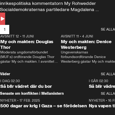
inrikespolitiska kommentatorn My Rohwedder 
Socialdemokraternas partiledare Magdalena 
Andersson till svars.
1
SE ALLA
AVSNITT 12
•
11 JUNI
26:27
AVSNITT 11
•
4 JUNI
2
My och makten: Douglas
My och makten: Denice
Thor
Westerberg
Moderata ungdomsförbundet 
Ungsvenskarnas 
(MUF:s) ordförande Douglas Thor 
förbundsordförande Denice 
gästar My och makten. I avsnittet 
Westerberg gästar My och makten.
diskuteras tonårsutvisningarna och 
avsnittet diskuteras migrationsfrå
hur Moderaterna ska locka väljare till 
och hur SD ska locka kvinnliga 
Väder
SE ALLA
valet i höst. 
väljare. 
I DAG 02:30
1:06
I GÅR 02:30
Så blir vädret där du bor
Så blir vädr
Senaste om konflikten i Mellanöstern
SE ALLA
NYHETER
•
17 FEB. 2025
0:45
NYHETER
•
16 F
500 dagar av krig i Gaza – se förödelsen
Nya vapen ti