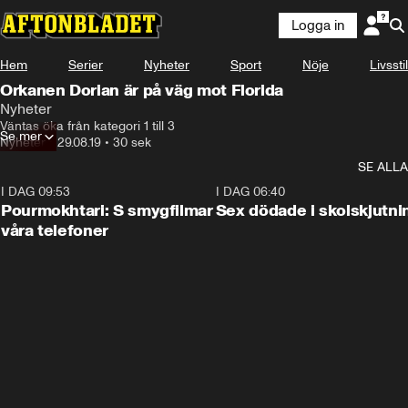
Logga in
Hem
Serier
Nyheter
Sport
Nöje
Livsstil
Orkanen Dorian är på väg mot Florida
Nyheter
Väntas öka från kategori 1 till 3
Se mer
Nyheter
•
29.08.19
•
30 sek
SE ALLA
I DAG 09:53
1:36
I DAG 06:40
Pourmokhtari: S smygfilmar
Sex dödade i skolskjutni
våra telefoner