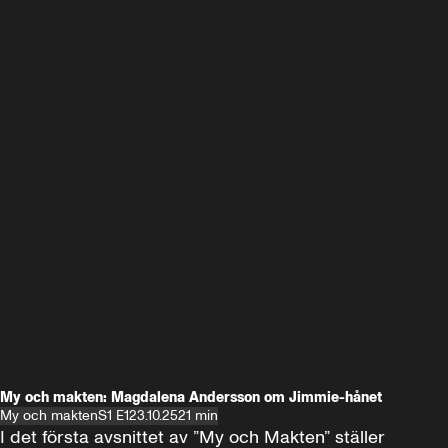
My och makten: Magdalena Andersson om Jimmie-hånet
My och makten
S1 E1
23.10.25
21 min
I det första avsnittet av ”My och Makten” ställer 