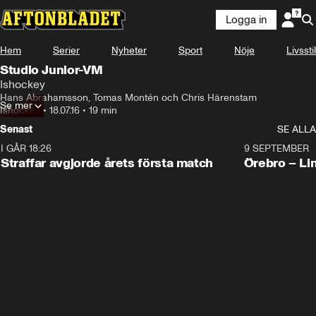
Logga in
Hem
Serier
Nyheter
Sport
Nöje
Livsstil
Studio Junior-VM
Ishockey
Hans Abrahamsson, Tomas Montén och Chris Härenstam
Se mer
Ishockey
•
18.07.16
•
19 min
Senast
SE ALLA
I GÅR 18:26
2:19
9 SEPTEMBER
Plus
Straffar avgjorde årets första match
Örebro – Li