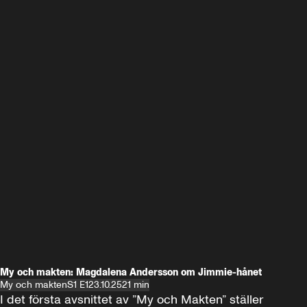
My och makten: Magdalena Andersson om Jimmie-hånet
My och makten
S1 E1
23.10.25
21 min
I det första avsnittet av ”My och Makten” ställer 