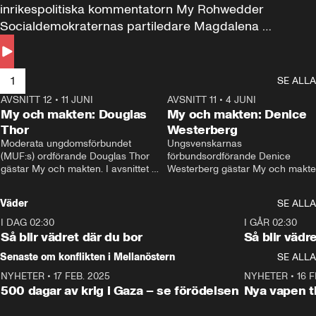
inrikespolitiska kommentatorn My Rohwedder 
Socialdemokraternas partiledare Magdalena 
Andersson till svars.
1
SE ALLA
AVSNITT 12
•
11 JUNI
26:27
AVSNITT 11
•
4 JUNI
2
My och makten: Douglas
My och makten: Denice
Thor
Westerberg
Moderata ungdomsförbundet 
Ungsvenskarnas 
(MUF:s) ordförande Douglas Thor 
förbundsordförande Denice 
gästar My och makten. I avsnittet 
Westerberg gästar My och makten.
diskuteras tonårsutvisningarna och 
avsnittet diskuteras migrationsfrå
hur Moderaterna ska locka väljare till 
och hur SD ska locka kvinnliga 
Väder
SE ALLA
valet i höst. 
väljare. 
I DAG 02:30
1:06
I GÅR 02:30
Så blir vädret där du bor
Så blir vädr
Senaste om konflikten i Mellanöstern
SE ALLA
NYHETER
•
17 FEB. 2025
0:45
NYHETER
•
16 F
500 dagar av krig i Gaza – se förödelsen
Nya vapen ti