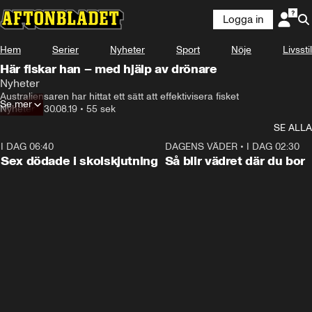
Logga in
Hem
Serier
Nyheter
Sport
Nöje
Livsstil
Här fiskar han – med hjälp av drönare
Nyheter
Australiensaren har hittat ett sätt att effektivisera fisket
Se mer
Nyheter
•
30.08.19
•
55 sek
SE ALLA
I DAG 06:40
0:35
DAGENS VÄDER
•
I DAG 02:30
Sex dödade i skolskjutning
Så blir vädret där du bor