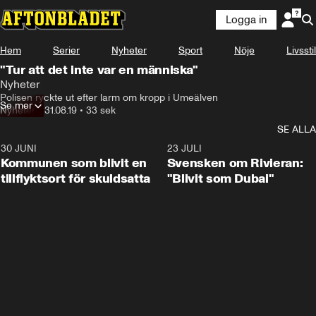
Logga in
Hem
Serier
Nyheter
Sport
Nöje
Livsstil
"Tur att det inte var en människa"
Nyheter
Polisen ryckte ut efter larm om kropp i Umeälven
Se mer
Nyheter
•
31.08.19
•
33 sek
SE ALLA
30 JUNI
1:24
23 JULI
Kommunen som blivit en
Svensken om Rivieran:
tillflyktsort för skuldsatta
"Blivit som Dubai"