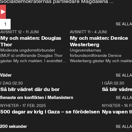
Socialdemokraternas partiledare Magdalena 
Andersson till svars.
1
SE ALLA
AVSNITT 12
•
11 JUNI
26:27
AVSNITT 11
•
4 JUNI
2
My och makten: Douglas
My och makten: Denice
Thor
Westerberg
Moderata ungdomsförbundet 
Ungsvenskarnas 
(MUF:s) ordförande Douglas Thor 
förbundsordförande Denice 
gästar My och makten. I avsnittet 
Westerberg gästar My och makten.
diskuteras tonårsutvisningarna och 
avsnittet diskuteras migrationsfrå
hur Moderaterna ska locka väljare till 
och hur SD ska locka kvinnliga 
Väder
SE ALLA
valet i höst. 
väljare. 
I DAG 02:30
1:06
I GÅR 02:30
Så blir vädret där du bor
Så blir vädr
Senaste om konflikten i Mellanöstern
SE ALLA
NYHETER
•
17 FEB. 2025
0:45
NYHETER
•
16 F
500 dagar av krig i Gaza – se förödelsen
Nya vapen ti
200 sekunder
SE ALLA