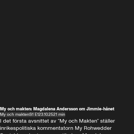
My och makten: Magdalena Andersson om Jimmie-hånet
My och makten
S1 E1
23.10.25
21 min
I det första avsnittet av ”My och Makten” ställer 
inrikespolitiska kommentatorn My Rohwedder 