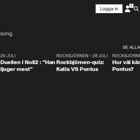
Logga in
äsong.
SE ALLA
9
29 JULI
0:47
ROCKBJÖRNEN
•
28 JULI
0:15
ROCKBJÖRN
Duellen i Noll2 : ”Han
Rockbjörnen-quiz:
Hur väl kä
ljuger mest”
Katia VS Pontus
Pontus?