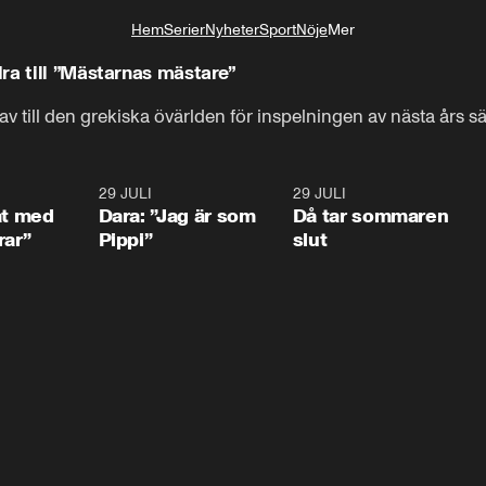
Hem
Serier
Nyheter
Sport
Nöje
Mer
Livsstil
ra till ”Mästarnas mästare”
v till den grekiska övärlden för inspelningen av nästa års s
1:02
29 JULI
0:41
29 JULI
0:3
at med
Dara: ”Jag är som
Då tar sommaren
rar”
Pippi”
slut