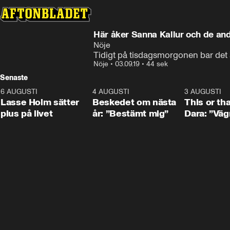
Här åker Sanna Kallur och de and
Nöje
Tidigt på tisdagsmorgonen bar det a
Nöje
•
03.09.19
•
44 sek
Senaste
6 AUGUSTI
1:04
4 AUGUSTI
0:24
3 AUGUSTI
Lasse Holm sätter
Beskedet om nästa
This or th
plus på livet
år: ”Bestämt mig”
Dara: ”Väg