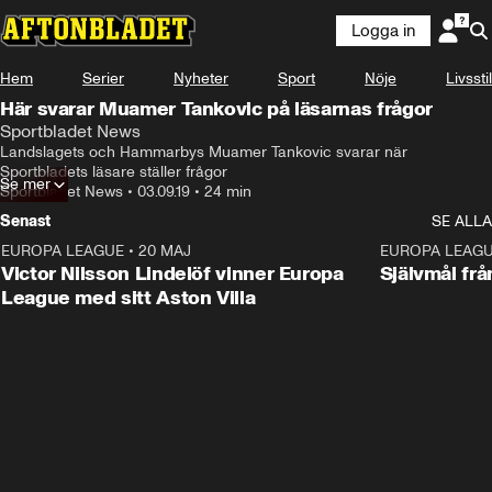
Logga in
Hem
Serier
Nyheter
Sport
Nöje
Livsstil
Här svarar Muamer Tankovic på läsarnas frågor
Sportbladet News
Landslagets och Hammarbys Muamer Tankovic svarar när 
Sportbladets läsare ställer frågor
Se mer
Sportbladet News
•
03.09.19
•
24 min
Senast
SE ALLA
EUROPA LEAGUE
•
20 MAJ
1:32
EUROPA LEAG
Victor Nilsson Lindelöf vinner Europa
Självmål frå
League med sitt Aston Villa