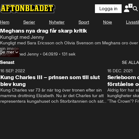
Logga in
Hem
Serier
Nyheter
Sport
Nöje
Livsstil
Meghans nya drag får skarp kritik
Kungligt med Jenny
Kungligt med Sara Ericsson och Olivia Svenson om Meghans oro över 
sin image
Se mer
Kungligt med Jenny
•
04.09.19
•
131 sek
Senast
SE ALLA
16 SEP. 2022
3:40
16 DEC. 2021
Kung Charles III – prinsen som till slut
Serieboom o
blev kung
förståelse o
Kung Charles var 73 år när tog över tronen efter sin 
Aldrig förr har 
mamma drottning Elizabeth. Nu är det Charles tur att 
kungligheter ska
representera kungahuset och Storbritannien och sätta 
”The Crown”? Frå
sin egen prägel på den kungliga rollen.
Storbritannien. 
förståelse och h
kungahuset komm
kungaserier är 