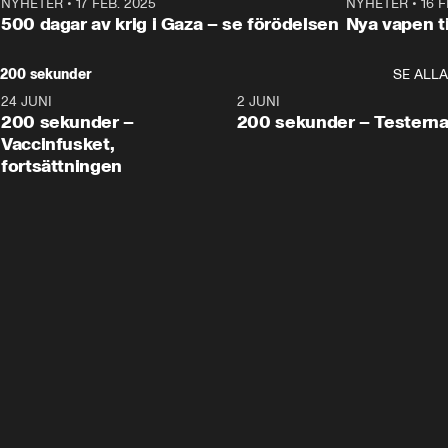
NYHETER
•
17 FEB. 2025
0:45
NYHETER
•
16 F
500 dagar av krig i Gaza – se förödelsen
Nya vapen ti
200 sekunder
SE ALLA
24 JUNI
5:00
2 JUNI
200 sekunder –
200 sekunder – Testern
Vaccinfusket,
fortsättningen