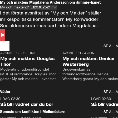
My och makten: Magdalena Andersson om Jimmie-hånet
My och makten
S1 E1
23.10.25
21 min
I det första avsnittet av ”My och Makten” ställer 
inrikespolitiska kommentatorn My Rohwedder 
Socialdemokraternas partiledare Magdalena 
Andersson till svars.
1
SE ALLA
AVSNITT 12
•
11 JUNI
26:27
AVSNITT 11
•
4 JUNI
2
My och makten: Douglas
My och makten: Denice
Thor
Westerberg
Moderata ungdomsförbundet 
Ungsvenskarnas 
(MUF:s) ordförande Douglas Thor 
förbundsordförande Denice 
gästar My och makten. I avsnittet 
Westerberg gästar My och makten.
diskuteras tonårsutvisningarna och 
avsnittet diskuteras migrationsfrå
hur Moderaterna ska locka väljare till 
och hur SD ska locka kvinnliga 
Väder
SE ALLA
valet i höst. 
väljare. 
I DAG 02:30
1:06
I GÅR 02:30
Så blir vädret där du bor
Så blir vädr
Senaste om konflikten i Mellanöstern
SE ALLA