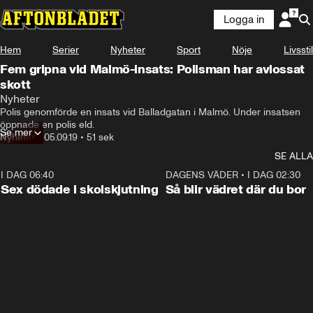
Logga in
Hem
Serier
Nyheter
Sport
Nöje
Livsstil
Fem gripna vid Malmö-insats: Polisman har avlossat
skott
Nyheter
Polis genomförde en insats vid Balladgatan i Malmö. Under insatsen 
öppnade en polis eld.
Se mer
Nyheter
•
05.09.19
•
51 sek
SE ALLA
I DAG 06:40
0:47
DAGENS VÄDER
•
I DAG 02:30
Sex dödade i skolskjutning
Så blir vädret där du bor