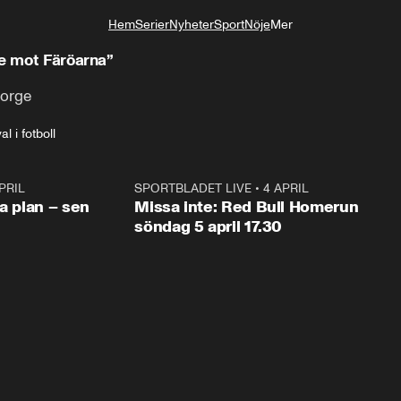
Hem
Serier
Nyheter
Sport
Nöje
Mer
Livsstil
te mot Färöarna”
Norge
l i fotboll
PRIL
1:03
SPORTBLADET LIVE
•
4 APRIL
1:0
va plan – sen
Missa inte: Red Bull Homerun
söndag 5 april 17.30