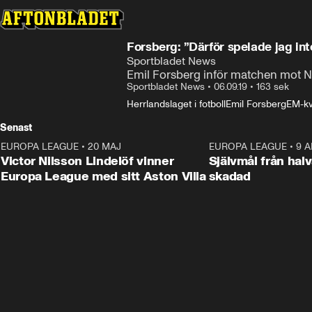
Forsberg: ”Därför spelade jag in
Sportbladet News
Emil Forsberg inför matchen mot 
Sportbladet News
•
06.09.19
•
163 sek
Herrlandslaget i fotboll
Emil Forsberg
EM-kva
Senast
EUROPA LEAGUE
•
20 MAJ
1:32
EUROPA LEAGUE
•
9 A
Victor Nilsson Lindelöf vinner
Självmål från hal
Europa League med sitt Aston Villa
skadad