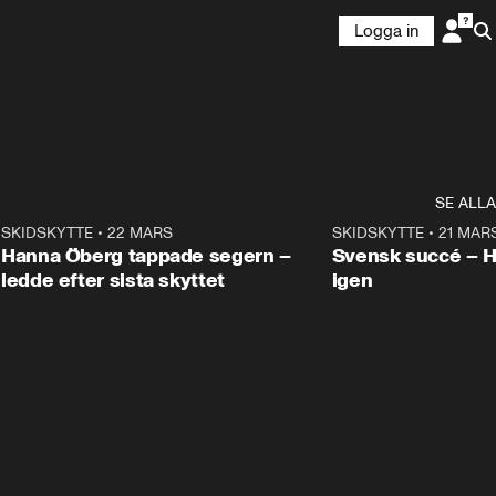
Logga in
SE ALLA
9
SKIDSKYTTE
•
22 MARS
0:55
SKIDSKYTTE
•
21 MAR
Hanna Öberg tappade segern –
Svensk succé – 
ledde efter sista skyttet
igen