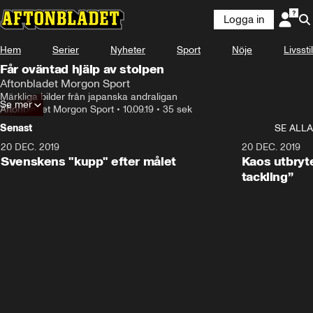
Logga in
Hem
Serier
Nyheter
Sport
Nöje
Livsstil
Får oväntad hjälp av stolpen
Aftonbladet Morgon Sport
Märkliga bilder från japanska andraligan
Se mer
Aftonbladet Morgon Sport
•
10.09.19
•
35 sek
Senast
SE ALLA
20 DEC. 2019
0:44
20 DEC. 2019
Svenskens "kupp" efter målet
Kaos utbryte
tackling”