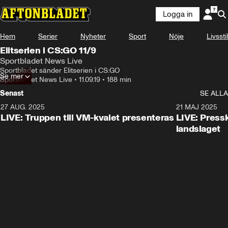
Logga in
Hem
Serier
Nyheter
Sport
Nöje
Livsstil
Elitserien i CS:GO 11/9
Sportbladet News Live
Sportbladet sänder Elitserien i CS:GO
Se mer
Sportbladet News Live
•
11.09.19
•
188 min
Senast
SE ALLA
27 AUG. 2025
21 MAJ 2025
LIVE: Truppen till VM-kvalet presenteras
LIVE: Pressk
landslaget