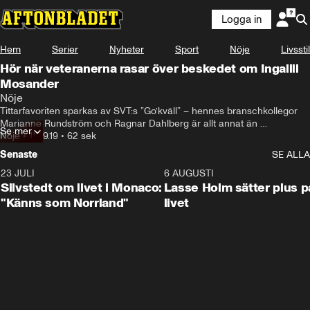
Logga in
Hem
Serier
Nyheter
Sport
Nöje
Livsstil
Hör när veteranerna rasar över beskedet om Ingalill
Mosander
Nöje
Tittarfavoriten sparkas av SVT:s ”Go’kväll” – hennes branschkollegor 
Marianne Rundström och Ragnar Dahlberg är allt annat än 
Se mer
imponerade
Nöje
•
11.09.19
•
62 sek
Senaste
SE ALLA
23 JULI
2:11
6 AUGUSTI
Silvstedt om livet i Monaco:
Lasse Holm sätter plus p
"Känns som Norrland"
livet