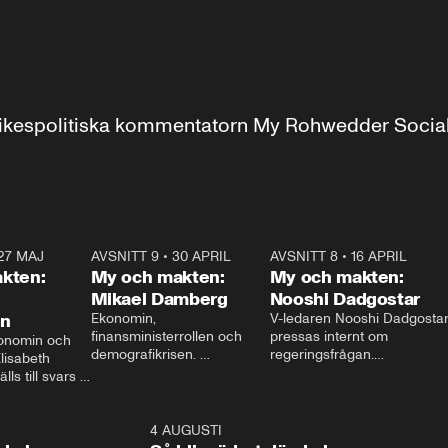
r inrikespolitiska kommentatorn My Rohwedder Soci
27 MAJ
3:51
AVSNITT 9
•
30 APRIL
24:00
AVSNITT 8
•
16 APRIL
25:1
kten:
My och makten:
My och makten:
Mikael Damberg
Nooshi Dadgostar
on
Ekonomin, 
V-ledaren Nooshi Dadgostar
finansministerrollen och 
pressas internt om 
onomin och 
demografikrisen. 
regeringsfrågan.

lisabeth 
Oppositionen ställs till svars 
I Aftonbladets 
ls till svars 
när Socialdemokraternas 
partiledarutfrågning ”My 
stern gästar 
Mikael Damberg gästar My 
och Makten” sätter hon ner 
My och Makten. 
och Makten. 
foten mot kritikerna:

1:06
4 AUGUSTI
1:0
– Vi ställer upp i val. Ska vi 