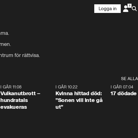
Logga in
mma.

men. 

trum för rättvisa.
SE ALLA
4
I GÅR 11:08
0:27
I GÅR 10:22
1:12
I GÅR 07:04
Vulkanutbrott –
Kvinna hittad död:
17 dödade 
hundratals
”Sonen vill inte gå
evakueras
ut”