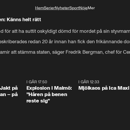
Hem
Serier
Nyheter
Sport
Nöje
Mer
Livsstil
n: Känns helt rätt
nd för att ha suttit oskyldigt dömd för mordet på sin styvma
reskriberades redan 20 år innan han fick den frikännande do
 Samir att stämma staten, säger Fredrik Bergman, chef för Cen
0:33
I GÅR 17:50
1:10
I GÅR 12:33
0:2
 Jakt på
Explosion i Malmö:
Mjölkaos på Ica Maxi
an – på
”Håren på benen
reste sig”