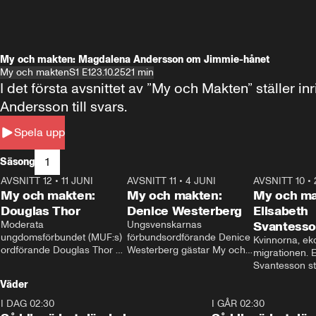
My och makten: Magdalena Andersson om Jimmie-hånet
My och makten
S1 E1
23.10.25
21 min
I det första avsnittet av ”My och Makten” ställe
Andersson till svars.
Spela upp
1
Säsong
AVSNITT 12
•
11 JUNI
26:27
AVSNITT 11
•
4 JUNI
23:40
AVSNITT 10
•
My och makten:
My och makten:
My och ma
Douglas Thor
Denice Westerberg
Elisabeth
Moderata 
Ungsvenskarnas 
Svantess
ungdomsförbundet (MUF:s) 
förbundsordförande Denice 
Kvinnorna, ek
ordförande Douglas Thor 
Westerberg gästar My och 
migrationen. E
gästar My och makten. I 
makten. I avsnittet 
Svantesson stäl
avsnittet diskuteras 
diskuteras migrationsfrågan 
när finansmini
Väder
tonårsutvisningarna och hur 
och hur SD ska locka 
Moderaterna ska locka 
kvinnliga väljare. 
I DAG 02:30
1:06
I GÅR 02:30
väljare till valet i höst. 