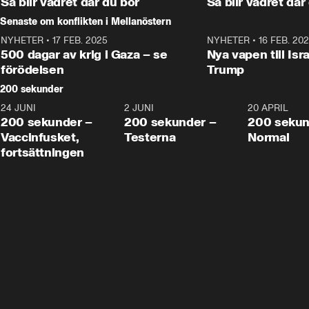
Så blir vädret där du bor
Så blir vädret där
Senaste om konflikten i Mellanöstern
NYHETER
•
17 FEB. 2025
0:45
NYHETER
•
16 FEB. 20
500 dagar av krig i Gaza – se
Nya vapen till Isr
förödelsen
Trump
200 sekunder
24 JUNI
5:00
2 JUNI
4:23
20 APRIL
200 sekunder –
200 sekunder –
200 sekun
Vaccinfusket,
Testerna
Normal
fortsättningen