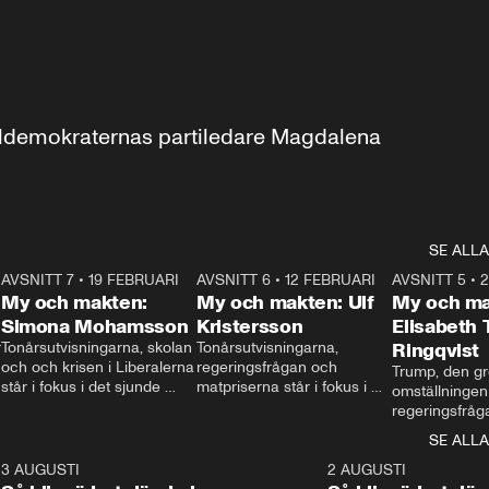
aldemokraternas partiledare Magdalena 
SE ALLA
7
AVSNITT 7
•
19 FEBRUARI
24:30
AVSNITT 6
•
12 FEBRUARI
27:30
AVSNITT 5
•
My och makten:
My och makten: Ulf
My och ma
Simona Mohamsson
Kristersson
Elisabeth
 
Tonårsutvisningarna, skolan 
Tonårsutvisningarna, 
Ringqvist
och och krisen i Liberalerna 
regeringsfrågan och 
Trump, den gr
står i fokus i det sjunde 
matpriserna står i fokus i 
omställningen
avsnittet av ”My och 
det sjätte avsnittet av ”My 
regeringsfråga
makten”. Se när 
och makten”. Se när 
centrum i det 
SE ALLA
Aftonbladets inrikespolitiska 
Aftonbladets inrikespolitiska 
avsnittet av ”
kommentator My 
kommentator My 
6
3 AUGUSTI
1:06
2 AUGUSTI
Makten”. Se nä
Rohwedder ställer 
Rohwedder ställer 