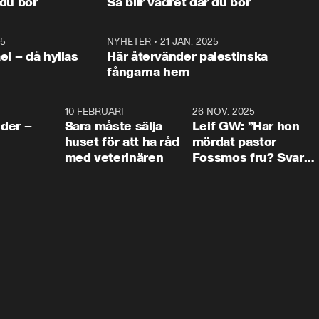
 du bor
Så blir vädret där du bor
vara med så sitter vi förstås 
25
1:22
NYHETER
•
21 JAN. 2025
0:5
ael – då hyllas
Här återvänder palestinska
fångarna hem
4:24
10 FEBRUARI
4:13
26 NOV. 2025
8:1
der –
Sara måste sälja
Leif GW: ”Har hon
huset för att ha råd
mördat pastor
med veterinären
Fossmos fru? Svar
nej.”