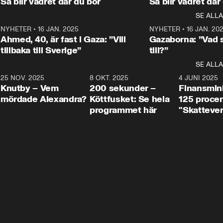
Så blir vädret där du bor
Så blir vädret där
Aftonbladets in
utbildnings- och 
statsminister Ulf Kristersson 
kommentator 
SE ALLA
integrationsminister Simona 
till svars.
Rohwedder stäl
Mohamsson till svars.
Centerpartiets
2
NYHETER
•
16 JAN. 2025
1:01
NYHETER
•
16 JAN. 20
Thand Ring till
Ahmed, 40, är fast i Gaza: ”Vill
Gazaborna: ”Vad s
tillbaka till Sverige”
till?”
SE ALLA
3
25 NOV. 2025
31:05
8 OKT. 2025
4:29
4 JUNI 2025
Knutby – Vem
200 sekunder –
Finansmin
mördade Alexandra?
Köttfusket: Se hela
125 procent
programmet här
"Skattever
viktig uppg