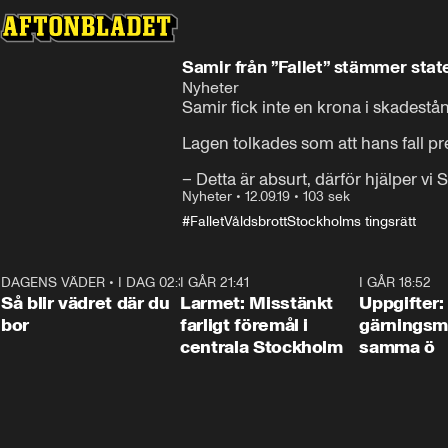
Samir från ”Fallet” stämmer state
Nyheter
Samir fick inte en krona i skadestå
Lagen tolkades som att hans fall p
– Detta är absurt, därför hjälper vi
Nyheter
•
12.09.19
•
103 sek
#Fallet
Våldsbrott
Stockholms tingsrätt
DAGENS VÄDER
•
I DAG 02:30
1:06
I GÅR 21:41
0:35
I GÅR 18:52
Så blir vädret där du
Larmet: Misstänkt
Uppgifter:
bor
farligt föremål i
gärningsm
centrala Stockholm
samma ö