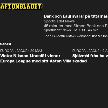
Bank och Laul svarar på tittarnas
Sportbladet News
45 minuter med Simon Bank och Ro
Sportbladet News
•
13.09.19
•
46 min
John Guidetti
Gustav Svensson
Olof Mellbe
Senast
EUROPA LEAGUE
•
20 MAJ
1:32
EUROPA LEAGUE
•
9 A
Victor Nilsson Lindelöf vinner
Självmål från hal
Europa League med sitt Aston Villa
skadad