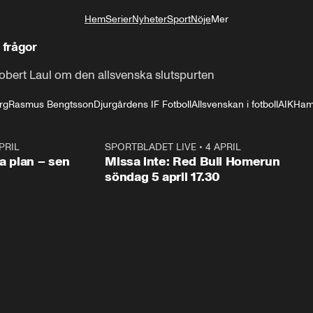
Hem
Serier
Nyheter
Sport
Nöje
Mer
Livsstil
 frågor
bert Laul om den allsvenska slutspurten
rg
Rasmus Bengtsson
Djurgårdens IF Fotboll
Allsvenskan i fotboll
AIK
Ham
PRIL
1:03
SPORTBLADET LIVE
•
4 APRIL
1:0
va plan – sen
Missa inte: Red Bull Homerun
söndag 5 april 17.30