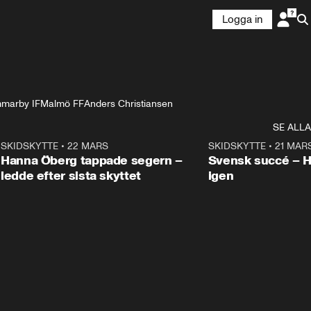
Logga in
marby IF
Malmö FF
Anders Christiansen
SE ALLA
9
SKIDSKYTTE
•
22 MARS
0:55
SKIDSKYTTE
•
21 MAR
Hanna Öberg tappade segern –
Svensk succé – 
ledde efter sista skyttet
igen