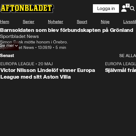
Logga in
Hem
Serier
Nyheter
Sport
Nöje
Livsstil
Barnsoldaten som blev förbundskapten på Grönland
Sportbladet News
Simon Bank mötte honom i Örebro.
Se mer
Sportbladet News
•
13.09.19
•
5 min
Senast
SE ALLA
EUROPA LEAGUE
•
20 MAJ
1:32
EUROPA LEAG
Victor Nilsson Lindelöf vinner Europa
Självmål frå
League med sitt Aston Villa