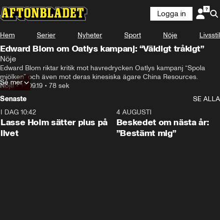
Logga in
Hem
Serier
Nyheter
Sport
Nöje
Livsstil
Edward Blom om Oatlys kampanj: “Väldigt tråkigt”
Nöje
Edward Blom riktar kritik mot havredrycken Oatlys kampanj “Spola 
mjölken” och även mot deras kinesiska ägare China Resources.
Se mer
Nöje
•
14.09.19
•
78 sek
Senaste
SE ALLA
I DAG 10:42
1:04
4 AUGUSTI
Lasse Holm sätter plus på
Beskedet om nästa år:
livet
”Bestämt mig”