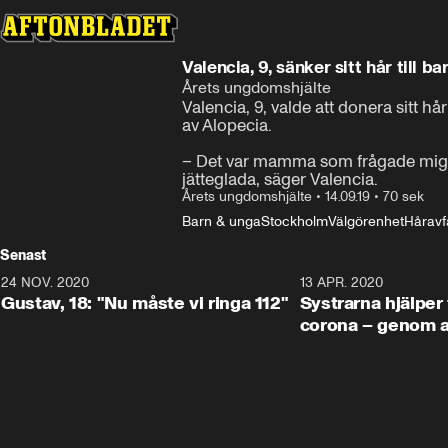
Valencia, 9, sänker sitt hår till 
Årets ungdomshjälte
Valencia, 9, valde att donera sitt h
av Alopecia.

– Det var mamma som frågade mig för 
jätteglada, säger Valencia.
Årets ungdomshjälte
•
14.09.19
•
70 sek
Barn & unga
Stockholm
Välgörenhet
Håravfa
Senast
24 NOV. 2020
1:31
13 APR. 2020
Gustav, 18: "Nu måste vi ringa 112"
Systrarna hjälper 
corona – genom at