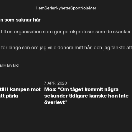
Hem
Serier
Nyheter
Sport
Nöje
Mer
Livsstil
barn som saknar hår
år till en organisation som gör perukproteser som de skänker
länge sen om jag ville donera mitt hår, och jag tänkte att de
ll
Hårvård
1:47
7 APR. 2020
1:5
till i kampen mot
Moa: "Om tåget kommit några
t pärla
sekunder tidigare kanske hon inte
överlevt"