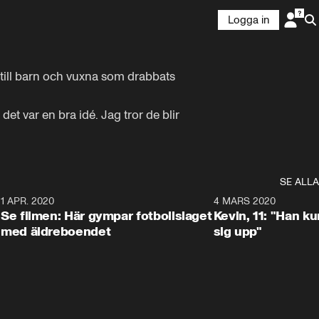
Logga in
 till barn och vuxna som drabbats 
t var en bra idé. Jag tror de blir 
SE ALLA
4
1 APR. 2020
0:59
4 MARS 2020
Se filmen: Här gympar fotbollslaget
Kevin, 11: "Han k
med äldreboendet
sig upp"