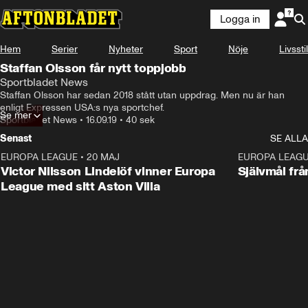
Logga in
Hem
Serier
Nyheter
Sport
Nöje
Livsstil
Staffan Olsson får nytt toppjobb
Sportbladet News
Staffan Olsson har sedan 2018 stått utan uppdrag. Men nu är han 
enligt Expressen USA:s nya sportchef.
Se mer
Sportbladet News
•
16.09.19
•
40 sek
Senast
SE ALLA
EUROPA LEAGUE
•
20 MAJ
1:32
EUROPA LEAG
Victor Nilsson Lindelöf vinner Europa
Självmål frå
League med sitt Aston Villa