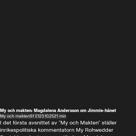
My och makten: Magdalena Andersson om Jimmie-hånet
My och makten
S1 E1
23.10.25
21 min
I det första avsnittet av ”My och Makten” ställer 
inrikespolitiska kommentatorn My Rohwedder 