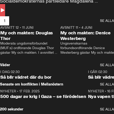
Socialdemokraternas partiledare Magdalena 
Andersson till svars.
1
SE ALLA
AVSNITT 12
•
11 JUNI
26:27
AVSNITT 11
•
4 JUNI
2
My och makten: Douglas
My och makten: Denice
Thor
Westerberg
Moderata ungdomsförbundet 
Ungsvenskarnas 
(MUF:s) ordförande Douglas Thor 
förbundsordförande Denice 
gästar My och makten. I avsnittet 
Westerberg gästar My och makten.
diskuteras tonårsutvisningarna och 
avsnittet diskuteras migrationsfrå
hur Moderaterna ska locka väljare till 
och hur SD ska locka kvinnliga 
Väder
SE ALLA
valet i höst. 
väljare. 
I DAG 02:30
1:06
I GÅR 02:30
Så blir vädret där du bor
Så blir vädr
Senaste om konflikten i Mellanöstern
SE ALLA
NYHETER
•
17 FEB. 2025
0:45
NYHETER
•
16 F
500 dagar av krig i Gaza – se förödelsen
Nya vapen ti
200 sekunder
SE ALLA