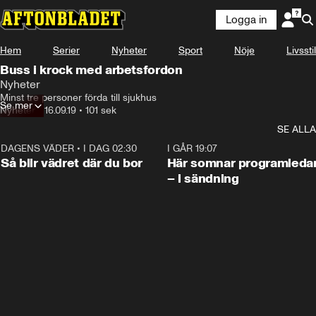
Logga in
Hem
Serier
Nyheter
Sport
Nöje
Livsstil
Buss i krock med arbetsfordon
Nyheter
Minst tre personer förda till sjukhus
Se mer
Nyheter
•
16.09.19
•
101 sek
SE ALLA
DAGENS VÄDER
•
I DAG 02:30
1:06
I GÅR 19:07
Så blir vädret där du bor
Här somnar programleda
– i sändning