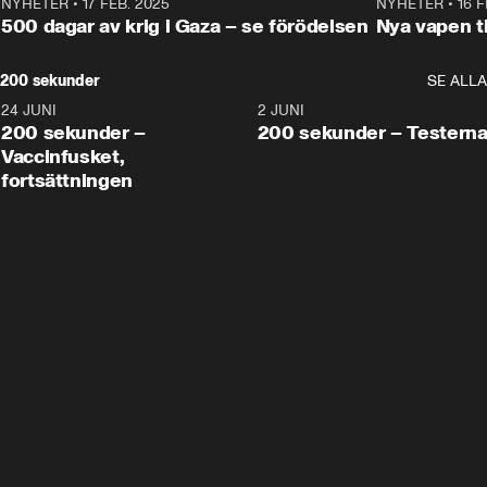
NYHETER
•
17 FEB. 2025
0:45
NYHETER
•
16 F
500 dagar av krig i Gaza – se förödelsen
Nya vapen ti
200 sekunder
SE ALLA
24 JUNI
5:00
2 JUNI
200 sekunder –
200 sekunder – Testern
Vaccinfusket,
fortsättningen