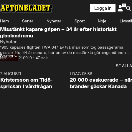
Logga in
Hem
Serier
Nyheter
Sport
Nöje
Livsstil
Misstänkt kapare gripen – 34 år efter historiskt
gisslandrama
Nyheter
1985 kapades flighten TWA 847 av två män som tog passagerarna 
gisslan. Nu, 34 år senare, har en av de misstänkta gärningsmännen 
Se mer
gripits.
Nyheter
•
21.09.19
•
47 sek
SE ALLA
7 AUGUSTI
0:42
I DAG 05:56
Kristersson om Tidö-
20 000 evakuerade – nä
sprickan i vårdfrågan
bränder gäckar Kanada