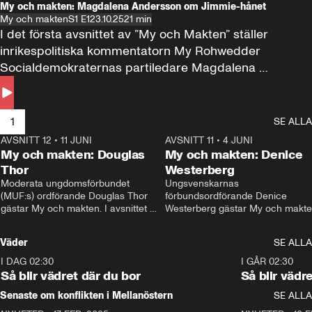
My och makten: Magdalena Andersson om Jimmie-hånet
My och makten
S1 E1
23.10.25
21 min
I det första avsnittet av ”My och Makten” ställer 
inrikespolitiska kommentatorn My Rohwedder 
Socialdemokraternas partiledare Magdalena 
Andersson till svars.
1
SE ALLA
AVSNITT 12
•
11 JUNI
26:27
AVSNITT 11
•
4 JUNI
2
My och makten: Douglas
My och makten: Denice
Thor
Westerberg
Moderata ungdomsförbundet 
Ungsvenskarnas 
(MUF:s) ordförande Douglas Thor 
förbundsordförande Denice 
gästar My och makten. I avsnittet 
Westerberg gästar My och makten.
diskuteras tonårsutvisningarna och 
avsnittet diskuteras migrationsfrå
hur Moderaterna ska locka väljare till 
och hur SD ska locka kvinnliga 
Väder
SE ALLA
valet i höst. 
väljare. 
I DAG 02:30
1:06
I GÅR 02:30
Så blir vädret där du bor
Så blir vädr
Senaste om konflikten i Mellanöstern
SE ALLA