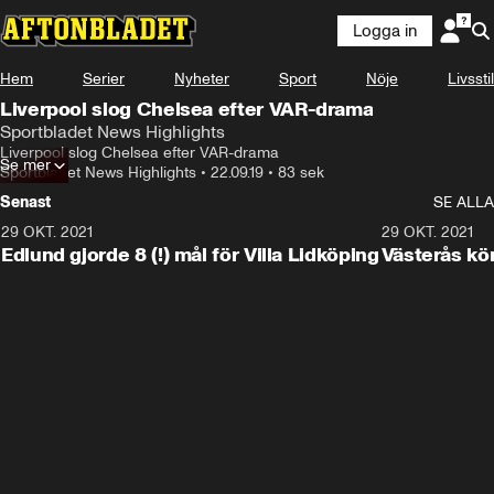
Logga in
Hem
Serier
Nyheter
Sport
Nöje
Livsstil
Liverpool slog Chelsea efter VAR-drama
Sportbladet News Highlights
Liverpool slog Chelsea efter VAR-drama
Se mer
Sportbladet News Highlights
•
22.09.19
•
83 sek
Senast
SE ALLA
29 OKT. 2021
4:11
29 OKT. 2021
Edlund gjorde 8 (!) mål för Villa Lidköping
Västerås kö