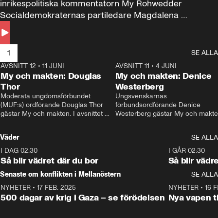
inrikespolitiska kommentatorn My Rohwedder 
Socialdemokraternas partiledare Magdalena 
Andersson till svars.
1
SE ALLA
AVSNITT 12
•
11 JUNI
26:27
AVSNITT 11
•
4 JUNI
2
My och makten: Douglas
My och makten: Denice
Thor
Westerberg
Moderata ungdomsförbundet 
Ungsvenskarnas 
(MUF:s) ordförande Douglas Thor 
förbundsordförande Denice 
gästar My och makten. I avsnittet 
Westerberg gästar My och makten.
diskuteras tonårsutvisningarna och 
avsnittet diskuteras migrationsfrå
hur Moderaterna ska locka väljare till 
och hur SD ska locka kvinnliga 
Väder
SE ALLA
valet i höst. 
väljare. 
I DAG 02:30
1:06
I GÅR 02:30
Så blir vädret där du bor
Så blir vädr
Senaste om konflikten i Mellanöstern
SE ALLA
NYHETER
•
17 FEB. 2025
0:45
NYHETER
•
16 F
500 dagar av krig i Gaza – se förödelsen
Nya vapen ti