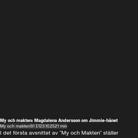
My och makten: Magdalena Andersson om Jimmie-hånet
My och makten
S1 E1
23.10.25
21 min
I det första avsnittet av ”My och Makten” ställer 