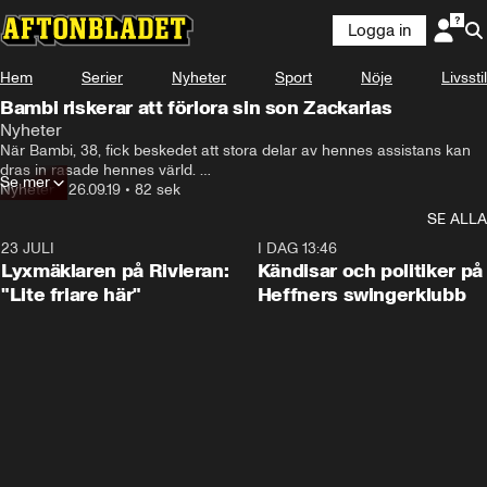
Logga in
Hem
Serier
Nyheter
Sport
Nöje
Livsstil
Bambi riskerar att förlora sin son Zackarias
Nyheter
När Bambi, 38, fick beskedet att stora delar av hennes assistans kan 
dras in rasade hennes värld. 

Se mer
Nyheter
•
26.09.19
•
82 sek
Beslutet betyder också att hon kommer förlora vårdnaden över sin 
SE ALLA
son.
23 JULI
2:02
I DAG 13:46
Lyxmäklaren på Rivieran:
Kändisar och politiker på
"Lite friare här"
Heffners swingerklubb