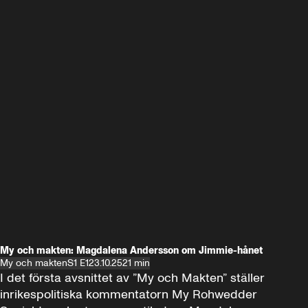
My och makten: Magdalena Andersson om Jimmie-hånet
My och makten
S1 E1
23.10.25
21 min
I det första avsnittet av ”My och Makten” ställer 
inrikespolitiska kommentatorn My Rohwedder 