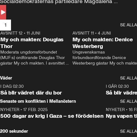
Socialdemokraternas partiledare Magdalena 
Andersson till svars.
1
SE ALLA
AVSNITT 12
•
11 JUNI
26:27
AVSNITT 11
•
4 JUNI
2
My och makten: Douglas
My och makten: Denice
Thor
Westerberg
Moderata ungdomsförbundet 
Ungsvenskarnas 
(MUF:s) ordförande Douglas Thor 
förbundsordförande Denice 
gästar My och makten. I avsnittet 
Westerberg gästar My och makten.
diskuteras tonårsutvisningarna och 
avsnittet diskuteras migrationsfrå
hur Moderaterna ska locka väljare till 
och hur SD ska locka kvinnliga 
Väder
SE ALLA
valet i höst. 
väljare. 
I DAG 02:30
1:06
I GÅR 02:30
Så blir vädret där du bor
Så blir vädr
Senaste om konflikten i Mellanöstern
SE ALLA
NYHETER
•
17 FEB. 2025
0:45
NYHETER
•
16 F
500 dagar av krig i Gaza – se förödelsen
Nya vapen ti
200 sekunder
SE ALLA