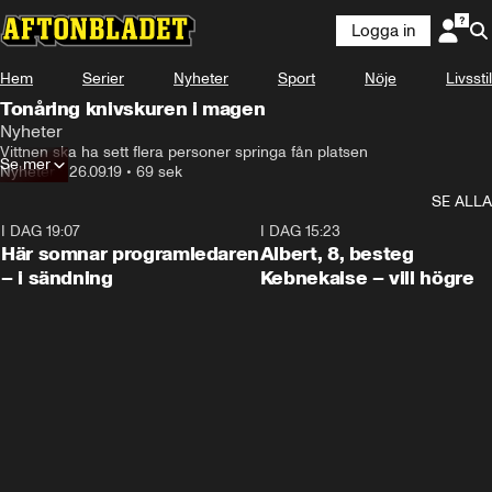
Logga in
Hem
Serier
Nyheter
Sport
Nöje
Livsstil
Tonåring knivskuren i magen
Nyheter
Vittnen ska ha sett flera personer springa fån platsen
Se mer
Nyheter
•
26.09.19
•
69 sek
SE ALLA
I DAG 19:07
0:45
I DAG 15:23
Här somnar programledaren
Albert, 8, besteg
– i sändning
Kebnekaise – vill högre