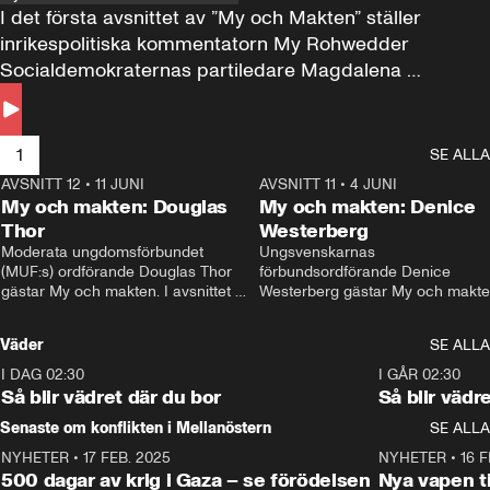
I det första avsnittet av ”My och Makten” ställer 
inrikespolitiska kommentatorn My Rohwedder 
Socialdemokraternas partiledare Magdalena 
Andersson till svars.
1
SE ALLA
AVSNITT 12
•
11 JUNI
26:27
AVSNITT 11
•
4 JUNI
2
My och makten: Douglas
My och makten: Denice
Thor
Westerberg
Moderata ungdomsförbundet 
Ungsvenskarnas 
(MUF:s) ordförande Douglas Thor 
förbundsordförande Denice 
gästar My och makten. I avsnittet 
Westerberg gästar My och makten.
diskuteras tonårsutvisningarna och 
avsnittet diskuteras migrationsfrå
hur Moderaterna ska locka väljare till 
och hur SD ska locka kvinnliga 
Väder
SE ALLA
valet i höst. 
väljare. 
I DAG 02:30
1:06
I GÅR 02:30
Så blir vädret där du bor
Så blir vädr
Senaste om konflikten i Mellanöstern
SE ALLA
NYHETER
•
17 FEB. 2025
0:45
NYHETER
•
16 F
500 dagar av krig i Gaza – se förödelsen
Nya vapen ti