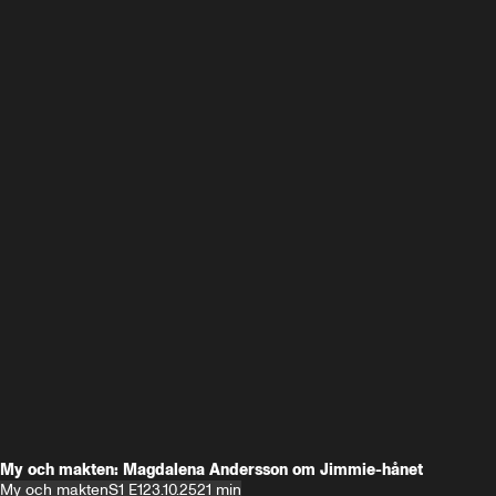
My och makten: Magdalena Andersson om Jimmie-hånet
My och makten
S1 E1
23.10.25
21 min