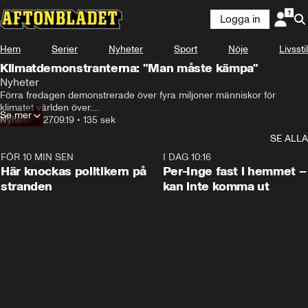
Logga in
Hem
Serier
Nyheter
Sport
Nöje
Livsstil
Klimatdemonstranterna: "Man måste kämpa"
Nyheter
Förra fredagen demonstrerade över fyra miljoner människor för 
klimatet världen över.

Se mer
Nyheter
•
27.09.19
•
135 sek
I dag kan det bli ännu fler. Bara i Stockholm uppges uppemot 60 000 
SE ALLA
personer delta.
FÖR 10 MIN SEN
0:45
I DAG 10:16
Här knockas politikern på
Per-Inge fast i hemmet –
stranden
kan inte komma ut