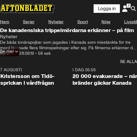
Logga in
Hem
Serier
Nyheter
Sport
Nöje
Livsstil
De kanadensiska trippelmördarna erkänner – på film
Nyheter
De båda tonårspojkar som jagades i Kanada som misstänkta för tre 
mord lämnade flera filminspelningar efter sig. På filmerna erkänner de 
Se mer
sina gärningar.
Nyheter
•
28.09.19
•
58 sek
SE ALLA
7 AUGUSTI
0:42
I DAG 05:56
Kristersson om Tidö-
20 000 evakuerade – nä
sprickan i vårdfrågan
bränder gäckar Kanada