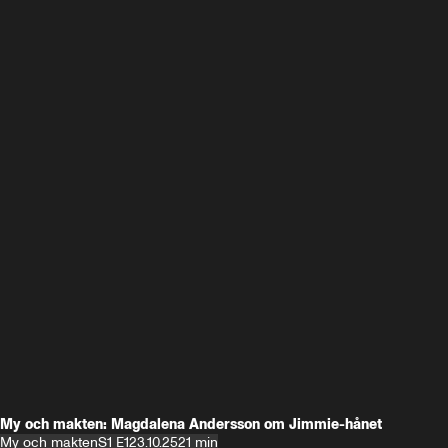
My och makten: Magdalena Andersson om Jimmie-hånet
My och makten
S1 E1
23.10.25
21 min