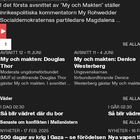
I det första avsnittet av ”My och Makten” ställer 
inrikespolitiska kommentatorn My Rohwedder 
Socialdemokraternas partiledare Magdalena 
Andersson till svars.
1
SE ALLA
AVSNITT 12
•
11 JUNI
26:27
AVSNITT 11
•
4 JUNI
2
My och makten: Douglas
My och makten: Denice
Thor
Westerberg
Moderata ungdomsförbundet 
Ungsvenskarnas 
(MUF:s) ordförande Douglas Thor 
förbundsordförande Denice 
gästar My och makten. I avsnittet 
Westerberg gästar My och makten.
diskuteras tonårsutvisningarna och 
avsnittet diskuteras migrationsfrå
hur Moderaterna ska locka väljare till 
och hur SD ska locka kvinnliga 
Väder
SE ALLA
valet i höst. 
väljare. 
I DAG 02:30
1:06
I GÅR 02:30
Så blir vädret där du bor
Så blir vädr
Senaste om konflikten i Mellanöstern
SE ALLA
NYHETER
•
17 FEB. 2025
0:45
NYHETER
•
16 F
500 dagar av krig i Gaza – se förödelsen
Nya vapen ti