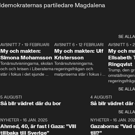
aldemokraternas partiledare Magdalena 
SE ALLA
7
AVSNITT 7
•
19 FEBRUARI
24:30
AVSNITT 6
•
12 FEBRUARI
27:30
AVSNITT 5
•
My och makten:
My och makten: Ulf
My och ma
Simona Mohamsson
Kristersson
Elisabeth
 
Tonårsutvisningarna, skolan 
Tonårsutvisningarna, 
Ringqvist
och och krisen i Liberalerna 
regeringsfrågan och 
Trump, den gr
står i fokus i det sjunde 
matpriserna står i fokus i 
omställningen
avsnittet av ”My och 
det sjätte avsnittet av ”My 
regeringsfråga
makten”. Se när 
och makten”. Se när 
centrum i det 
SE ALLA
Aftonbladets inrikespolitiska 
Aftonbladets inrikespolitiska 
avsnittet av ”
kommentator My 
kommentator My 
6
5 AUGUSTI
1:06
4 AUGUSTI
Makten”. Se nä
Rohwedder ställer 
Rohwedder ställer 
Så blir vädret där du bor
Så blir vädret där
Aftonbladets in
utbildnings- och 
statsminister Ulf Kristersson 
kommentator 
SE ALLA
integrationsminister Simona 
till svars.
Rohwedder stäl
Mohamsson till svars.
Centerpartiets
2
NYHETER
•
16 JAN. 2025
1:01
NYHETER
•
16 JAN. 20
Thand Ring till
Ahmed, 40, är fast i Gaza: ”Vill
Gazaborna: ”Vad s
tillbaka till Sverige”
till?”