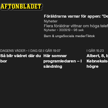
Föräldrarna varnar för appen: ”De
Nyheter
Flera föräldrar vittnar om höga telef
Nyheter
•
30.09.19
•
98 sek
Barn & unga
Sociala medier
Tiktok
DAGENS VÄDER
•
I DAG 02:30
1:06
I GÅR 19:07
0:45
I GÅR 15:23
Så blir vädret där du
Här somnar
Albert, 8,
bor
programledaren – i
Kebnekaise
sändning
högre