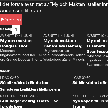
I det första avsnittet av ”My och Makten” ställe
Andersson till svars.
Spela upp
1
Säsong
AVSNITT 12
•
11 JUNI
26:27
AVSNITT 11
•
4 JUNI
23:40
AVSNITT 10
•
My och makten:
My och makten:
My och ma
Douglas Thor
Denice Westerberg
Elisabeth
Moderata 
Ungsvenskarnas 
Svantess
ungdomsförbundet (MUF:s) 
förbundsordförande Denice 
Kvinnorna, ek
ordförande Douglas Thor 
Westerberg gästar My och 
migrationen. E
gästar My och makten. I 
makten. I avsnittet 
Svantesson stäl
avsnittet diskuteras 
diskuteras migrationsfrågan 
när finansmini
Väder
tonårsutvisningarna och hur 
och hur SD ska locka 
Moderaterna ska locka 
kvinnliga väljare. 
I DAG 02:30
1:06
I GÅR 02:30
väljare till valet i höst. 
Så blir vädret där du bor
Så blir vädret där
Senaste om konflikten i Mellanöstern
NYHETER
•
17 FEB. 2025
0:45
NYHETER
•
16 FEB. 20
500 dagar av krig i Gaza – se
Nya vapen till Isr
förödelsen
Trump