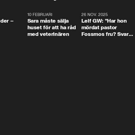
4:24
10 FEBRUARI
4:13
26 NOV. 2025
8:1
der –
Sara måste sälja
Leif GW: ”Har hon
huset för att ha råd
mördat pastor
med veterinären
Fossmos fru? Svar
nej.”