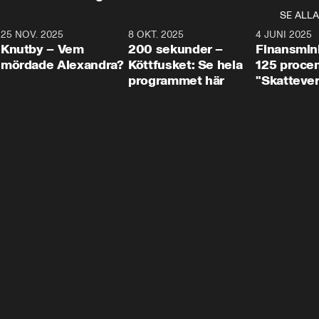
SE ALLA
3
25 NOV. 2025
31:05
8 OKT. 2025
4:29
4 JUNI 2025
Knutby – Vem
200 sekunder –
Finansmin
mördade Alexandra?
Köttfusket: Se hela
125 procent
programmet här
"Skattever
viktig uppg