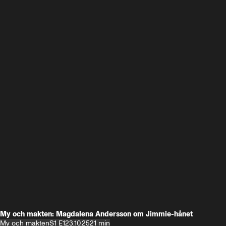
My och makten: Magdalena Andersson om Jimmie-hånet
My och makten
S1 E1
23.10.25
21 min