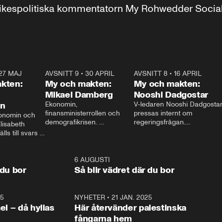
r inrikespolitiska kommentatorn My Rohwedder Soci
27 MAJ
3:51
AVSNITT 9
•
30 APRIL
24:00
AVSNITT 8
•
16 APRIL
25:1
kten:
My och makten:
My och makten:
Mikael Damberg
Nooshi Dadgostar
on
Ekonomin, 
V-ledaren Nooshi Dadgostar
finansministerrollen och 
pressas internt om 
onomin och 
demografikrisen. 
regeringsfrågan.

lisabeth 
Oppositionen ställs till svars 
I Aftonbladets 
ls till svars 
när Socialdemokraternas 
partiledarutfrågning ”My 
stern gästar 
Mikael Damberg gästar My 
och Makten” sätter hon ner 
My och Makten. 
och Makten. 
foten mot kritikerna:

1:06
6 AUGUSTI
1:0
– Vi ställer upp i val. Ska vi 
 du bor
Så blir vädret där du bor
vara med så sitter vi förstås 
25
1:22
NYHETER
•
21 JAN. 2025
0:5
ael – då hyllas
Här återvänder palestinska
fångarna hem