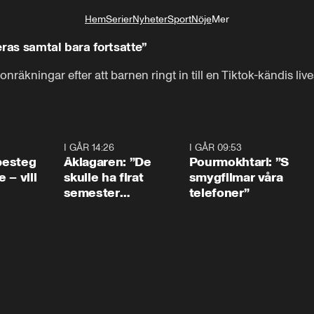
Hem
Serier
Nyheter
Sport
Nöje
Mer
Livsstil
ras samtal bara fortsatte”
onräkningar efter att barnen ringt in till en Tiktok-kändis li
0:54
I GÅR 14:26
1:54
I GÅR 09:53
1:3
 besteg
Åklagaren: ”De
Pourmokhtari: ”S
 – vill
skulle ha firat
smygfilmar våra
semester
telefoner”
tillsammans”