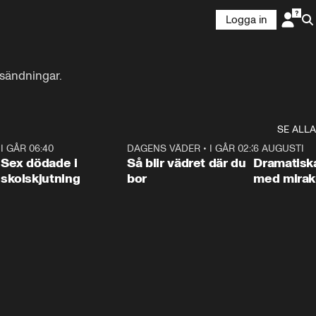
Logga in
vesändningar.
SE ALLA
6
I GÅR 06:40
0:47
DAGENS VÄDER
•
I GÅR 02:30
1:06
6 AUGUSTI
Sex dödade i
Så blir vädret där du
Dramatisk
skolskjutning
bor
med miraku